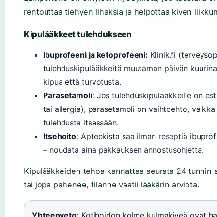
rentouttaa tiehyen lihaksia ja helpottaa kiven liikku
Kipulääkkeet tulehdukseen
Ibuprofeeni ja ketoprofeeni:
Klinik.fi (terveyso
tulehduskipulääkkeitä muutaman päivän kuurina 
kipua että turvotusta.
Parasetamoli:
Jos tulehduskipulääkkeille on es
tai allergia), parasetamoli on vaihtoehto, vaikk
tulehdusta itsessään.
Itsehoito:
Apteekista saa ilman reseptiä ibuprof
– noudata aina pakkauksen annostusohjetta.
Kipulääkkeiden tehoa kannattaa seurata 24 tunnin aj
tai jopa pahenee, tilanne vaatii lääkärin arviota.
Yhteenveto:
Kotihoidon kolme kulmakiveä ovat h