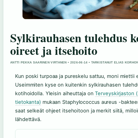
Sylkirauhasen tulehdus ko
oireet ja itsehoito
ANTTI PEKKA SAARINEN VIRTANEN • 2026-06-14 • TARKISTANUT ELIAS KORHO
Kun poski turpoaa ja pureskelu sattuu, moni miettii 
Useimmiten kyse on kuitenkin sylkirauhasen tulehd
kotihoidolla. Yleisin aiheuttaja on
Terveyskirjaston (
tietokanta)
mukaan Staphylococcus aureus -bakteeri.
saat selkeät ohjeet itsehoitoon ja merkit siitä, milloi
lähdettävä.