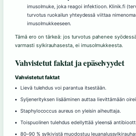
imusolmuke, joka reagoi infektioon. Klinik.fi (te
turvotus ruokailun yhteydessä viittaa nimenoma
imusolmukkeeseen.
Tämä ero on tärkeä: jos turvotus pahenee syödessä
varmasti sylkirauhasesta, ei imusolmukkeesta.
Vahvistetut faktat ja epäselvyydet
Vahvistetut faktat
Lievä tulehdus voi parantua itsestään.
Syljenerityksen lisääminen auttaa lievittämään oirei
Staphylococcus aureus on yleisin aiheuttaja.
Toispuolinen tulehdus edellyttää yleensä antibioott
80–90 % sylkivistä muodostuu leuanalussylkirauha