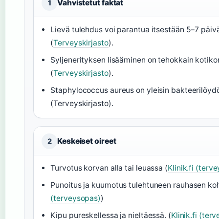
Vahvistetut faktat
1
Lievä tulehdus voi parantua itsestään 5–7 päiv
(
Terveyskirjasto
).
Syljenerityksen lisääminen on tehokkain kotiko
(
Terveyskirjasto
).
Staphylococcus aureus on yleisin bakteerilöyd
(Terveyskirjasto).
Keskeiset oireet
2
Turvotus korvan alla tai leuassa (
Klinik.fi (terv
Punoitus ja kuumotus tulehtuneen rauhasen koh
(terveysopas)
)
Kipu pureskellessa ja nieltäessä. (
Klinik.fi (ter