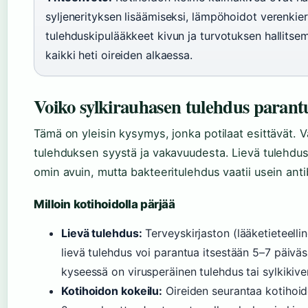
syljenerityksen lisäämiseksi, lämpöhoidot verenkier
tulehduskipulääkkeet kivun ja turvotuksen hallitse
kaikki heti oireiden alkaessa.
Voiko sylkirauhasen tulehdus parantu
Tämä on yleisin kysymys, jonka potilaat esittävät. V
tulehduksen syystä ja vakavuudesta. Lievä tulehdus
omin avuin, mutta bakteeritulehdus vaatii usein antib
Milloin kotihoidolla pärjää
Lievä tulehdus:
Terveyskirjaston (lääketieteell
lievä tulehdus voi parantua itsestään 5–7 päiväss
kyseessä on virusperäinen tulehdus tai sylkikiv
Kotihoidon kokeilu:
Oireiden seurantaa kotihoid