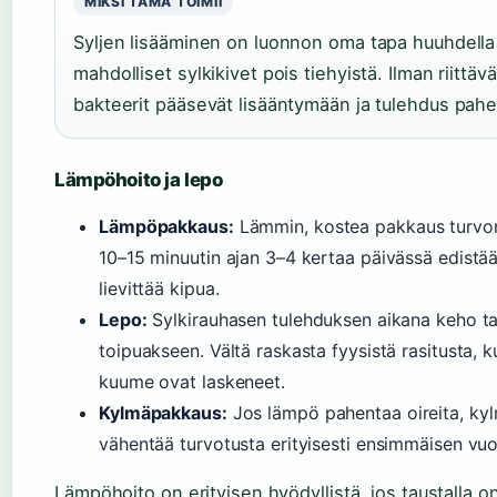
MIKSI TÄMÄ TOIMII
Syljen lisääminen on luonnon oma tapa huuhdella 
mahdolliset sylkikivet pois tiehyistä. Ilman riittäv
bakteerit pääsevät lisääntymään ja tulehdus pah
Lämpöhoito ja lepo
Lämpöpakkaus:
Lämmin, kostea pakkaus turvon
10–15 minuutin ajan 3–4 kertaa päivässä edistää
lievittää kipua.
Lepo:
Sylkirauhasen tulehduksen aikana keho ta
toipuakseen. Vältä raskasta fyysistä rasitusta, k
kuume ovat laskeneet.
Kylmäpakkaus:
Jos lämpö pahentaa oireita, ky
vähentää turvotusta erityisesti ensimmäisen vu
Lämpöhoito on erityisen hyödyllistä, jos taustalla on