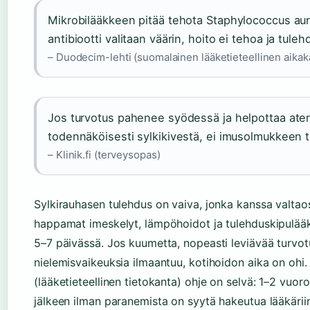
Mikrobilääkkeen pitää tehota Staphylococcus au
antibiootti valitaan väärin, hoito ei tehoa ja tule
– Duodecim-lehti (suomalainen lääketieteellinen aikak
Jos turvotus pahenee syödessä ja helpottaa ater
todennäköisesti sylkikivestä, ei imusolmukkeen 
– Klinik.fi (terveysopas)
Sylkirauhasen tulehdus on vaiva, jonka kanssa valtaos
happamat imeskelyt, lämpöhoidot ja tulehduskipulääk
5–7 päivässä. Jos kuumetta, nopeasti leviävää turvot
nielemisvaikeuksia ilmaantuu, kotihoidon aika on ohi.
(lääketieteellinen tietokanta) ohje on selvä: 1–2 vuo
jälkeen ilman paranemista on syytä hakeutua lääkärii