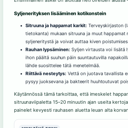
Ensimmäinen askel on aloittaa heti oireiden alussa 
Syljenerityksen lisääminen kotikonstein
Sitruuna ja happamat karkit:
Terveyskirjaston (l
tietokanta) mukaan sitruuna ja muut happamat r
syljeneritystä ja voivat auttaa kiven poistumises
Rauhan lypsäminen:
Syljen virtausta voi lisätä
ihon päältä suuhun päin suuntautuvilla napakoill
lähde suosittelee tätä menetelmää.
Riittävä nesteytys:
Vettä on juotava tavallista 
pysyy juoksevana ja bakteerit huuhtoutuvat poi
Käytännössä tämä tarkoittaa, että imeskelet happam
sitruunaviipaletta 15–20 minuutin ajan useita kertoj
painelet kevyesti rauhasen aluetta leuan alta korva