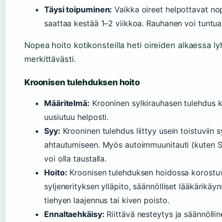
Täysi toipuminen:
Vaikka oireet helpottavat nop
saattaa kestää 1–2 viikkoa. Rauhanen voi tuntua a
Nopea hoito kotikonsteilla heti oireiden alkaessa l
merkittävästi.
Kroonisen tulehduksen hoito
Määritelmä:
Krooninen sylkirauhasen tulehdus ke
uusiutuu helposti.
Syy:
Krooninen tulehdus liittyy usein toistuviin sy
ahtautumiseen. Myös autoimmuunitauti (kuten S
voi olla taustalla.
Hoito:
Kroonisen tulehduksen hoidossa korostuv
syljenerityksen ylläpito, säännölliset lääkärikäyn
tiehyen laajennus tai kiven poisto.
Ennaltaehkäisy:
Riittävä nesteytys ja säännöllin