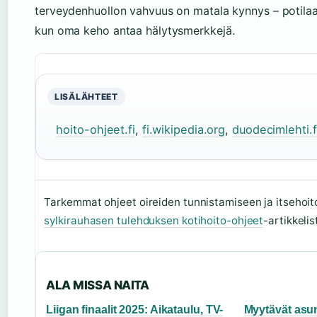
terveydenhuollon vahvuus on matala kynnys – potilaa
kun oma keho antaa hälytysmerkkejä.
LISÄLÄHTEET
hoito-ohjeet.fi
,
fi.wikipedia.org
,
duodecimlehti.f
Tarkemmat ohjeet oireiden tunnistamiseen ja itsehoit
sylkirauhasen tulehduksen kotihoito-ohjeet
-artikkelis
ALA MISSA NAITA
Liigan finaalit 2025: Aikataulu, TV-
Myytävät asu