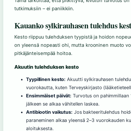
Tämä tarkoittaa, että pitkittyvä, kivuton turvotus o
tutkimuksiin – ei paniikkiin.
Kauanko sylkirauhasen tulehdus kes
Kesto riippuu tulehduksen tyypistä ja hoidon nopeu
on yleensä nopeasti ohi, mutta krooninen muoto voi
pitkäjänteisempää hoitoa.
Akuutin tulehduksen kesto
Tyypillinen kesto:
Akuutti sylkirauhasen tulehd
vuorokautta, kuten Terveyskirjasto (lääketieteell
Ensimmäiset päivät:
Turvotus on pahimmillaan 
jälkeen se alkaa vähitellen laskea.
Antibiootin vaikutus:
Jos bakteeritulehdus hoide
paraneminen alkaa yleensä 2–3 vuorokauden kul
aloituksesta.