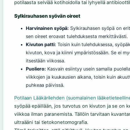
potilaasta selviää kotihoidolla tai lyhyellä antibioottik
Sylkirauhasen syövän oireet
Harvinainen syöpä:
Sylkirauhasen syöpä on erit
sen oireet eroavat tulehduksesta merkittävästi.
Kivuton patti:
Toisin kuin tulehduksessa, syöpäka
kivuton, kova ja kiinni ympäristössään. Se ei 
itsestään viikossa.
Puoliero:
Kasvain esiintyy usein samalla puolella
viikkojen ja kuukausien aikana, toisin kuin akuut
puhkeaa päivissä.
Potilaan Lääkärilehden (suomalainen lääketieteelline
syöpää epäillään, jos turvotus on kivuton ja se on ke
viikkoa ilman paranemista. Tällöin tarvitaan kuvant
ultraääni tai tietokonetomografia.