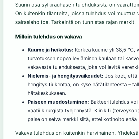
Suurin osa sylkirauhasen tulehduksista on vaarattom
On kuitenkin tilanteita, joissa tulehdus voi muuttua 
sairaalahoitoa. Tärkeintä on tunnistaa rajan merkit.
Milloin tulehdus on vakava
Kuume ja heikotus:
Korkea kuume yli 38,5 °C, v
turvotuksen nopea leviäminen kaulaan tai kasvo
vakavasta tulehduksesta, joka voi levitä verenk
Nielemis- ja hengitysvaikeudet:
Jos koet, että 
hengitys tiukentaa, on kyse hätätilanteesta – täl
hätäkeskukseen.
Paiseen muodostuminen:
Bakteeritulehdus voi 
vaatii kirurgista tyhjennystä. Klinik.fi (terveysop
paise on selvä merkki siitä, ettei kotihoito enää r
Vakava tulehdus on kuitenkin harvinainen. Yhdek