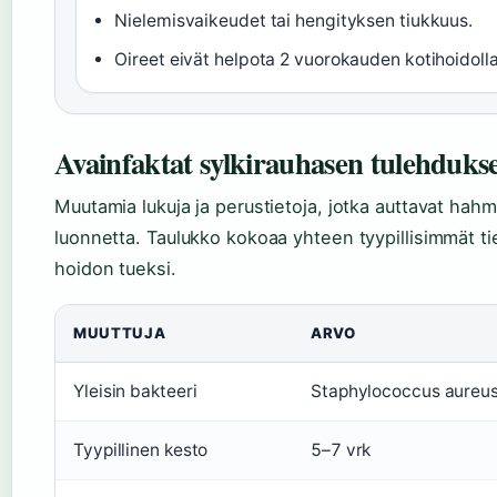
Nielemisvaikeudet tai hengityksen tiukkuus.
Oireet eivät helpota 2 vuorokauden kotihoidolla
Avainfaktat sylkirauhasen tulehduks
Muutamia lukuja ja perustietoja, jotka auttavat ha
luonnetta. Taulukko kokoaa yhteen tyypillisimmät ti
hoidon tueksi.
MUUTTUJA
ARVO
Yleisin bakteeri
Staphylococcus aureu
Tyypillinen kesto
5–7 vrk