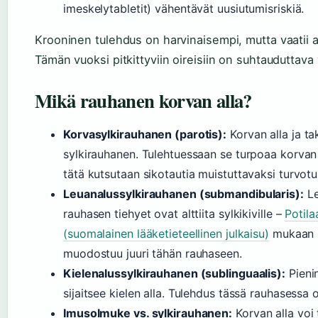
imeskelytabletit) vähentävät uusiutumisriskiä.
Krooninen tulehdus on harvinaisempi, mutta vaatii a
Tämän vuoksi pitkittyviin oireisiin on suhtauduttava
Mikä rauhanen korvan alla?
Korvasylkirauhanen (parotis):
Korvan alla ja ta
sylkirauhanen. Tulehtuessaan se turpoaa korvan
tätä kutsutaan sikotautia muistuttavaksi turvotu
Leuanalussylkirauhanen (submandibularis):
Le
rauhasen tiehyet ovat alttiita sylkikiville –
Potila
(suomalainen lääketieteellinen julkaisu)
mukaan 8
muodostuu juuri tähän rauhaseen.
Kielenalussylkirauhanen (sublinguaalis):
Pienin
sijaitsee kielen alla. Tulehdus tässä rauhasessa 
Imusolmuke vs. sylkirauhanen:
Korvan alla voi