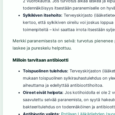
2 vuorokautta. Jos turvotus alkaa laskea ja kip
todennäköisyys itsestään paranemiselle on hyvä
Sylkikiven itsehoito:
Terveyskirjasto (lääketietee
kertoo, että sylkikiven oireilu voi joskus loppua
toimenpiteitä – kivi saattaa irrota itsestään sylj
Merkki paranemisesta on selvä: turvotus pienenee 
laskee ja pureskelu helpottuu.
Milloin tarvitaan antibiootti
Toispuolinen tulehdus:
Terveyskirjaston (lääket
mukaan toispuolinen sylkirauhastulehdus on yle
aiheuttama ja edellyttää antibioottihoitoa.
Oireet eivät helpota:
Jos kotihoidolla ei ole 2
saavutettu selvää paranemista, on syytä hakeutua
bakteeritulehdus on todennäköinen ja antibioott
Antibiootin valinta:
Potilaan Lääkärilehden (su