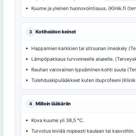
Kuume ja yleinen huonovointisuus. (Klinik.fi (t
Kotihoidon keinot
3
Happamien karkkien tai sitruunan imeskely (Ter
Lämpöpakkaus turvonneelle alueelle. (Terveysk
Rauhan varovainen lypsäminen kohti suuta (Ter
Tulehduskipulääkkeet kuten ibuprofeeni (Klinik.
Milloin lääkäriin
4
Kova kuume yli 38,5 °C.
Turvotus leviää nopeasti kaulaan tai kasvoihin.