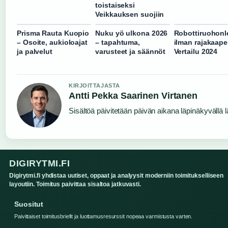
toistaiseksi
Veikkauksen suojiin
Prisma Rauta Kuopio
Nuku yö ulkona 2026
Robottiruohonle
– Osoite, aukioloajat
– tapahtuma,
ilman rajakaapel
ja palvelut
varusteet ja säännöt
Vertailu 2024
KIRJOITTAJASTA
Antti Pekka Saarinen Virtanen
Sisältöä päivitetään päivän aikana läpinäkyvällä l
DIGIRYTMI.FI
Digirytmi.fi yhdistaa uutiset, oppaat ja analyysit moderniin toimitukselliseen
layoutiin. Toimitus paivittaa sisaltoa jatkuvasti.
Suositut
Paivittaiset toimitusbriefit ja luottamusresurssit nopeaa varmistusta varten.