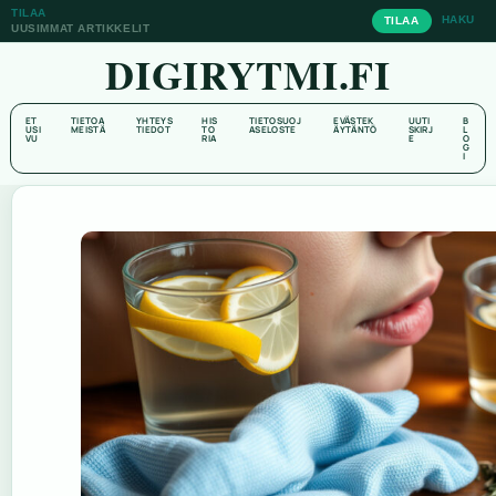
TILAA
HAKU
TILAA
UUSIMMAT ARTIKKELIT
DIGIRYTMI.FI
ET
TIETOA
YHTEYS
HIS
TIETOSUOJ
EVÄSTEK
UUTI
B
USI
MEISTÄ
TIEDOT
TO
ASELOSTE
ÄYTÄNTÖ
SKIRJ
L
VU
RIA
E
O
G
I