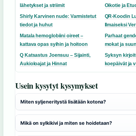
lähetykset ja striimit
Oikotie ja Etu
Shirly Karvinen nude: Varmistetut
QR-Koodin Lu
tiedot ja huhut
Ilmaiseksi Ve
Matala hemoglobiini oireet –
Parhaat gender
kattava opas syihin ja hoitoon
mokat ja suun
Q Katsastus Joensuu – Sijainti,
Syksyn kirjoi
Aukioloajat ja Hinnat
koepäivät ja v
Usein kysytyt kysymykset
Miten syljeneritystä lisätään kotona?
Mikä on sylkikivi ja miten se hoidetaan?