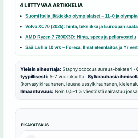
4 LIITTYVAA ARTIKKELIA
Suomi Italia jääkiekko olympialaiset – 11–0 ja olympi
Volvo XC70 (2025): hinta, tekniikka ja Euroopan saat
AMD Ryzen 7 7800X3D: Hinta, specs ja peliarvostelu
Sää Laihia 10 vrk – Foreca, Ilmatieteenlaitos ja Yr ver
Yleisin aiheuttaja:
Staphylococcus aureus-bakteeri ·
tyypillisesti:
5–7 vuorokautta ·
Sylkirauhasia ihmisell
(korvasylkirauhanen, leuanalussylkirauhanen, kielenal
Ilmaantuvuus:
Noin 0,5–1 % väestöstä sairastuu jossa
PIKAKATSAUS