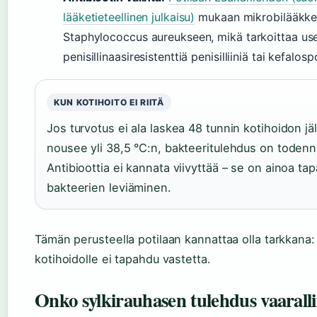
lääketieteellinen julkaisu)
mukaan mikrobilääkkee
Staphylococcus aureukseen, mikä tarkoittaa us
penisillinaasiresistenttiä penisilliiniä tai kefalospo
KUN KOTIHOITO EI RIITÄ
Jos turvotus ei ala laskea 48 tunnin kotihoidon j
nousee yli 38,5 °C:n, bakteeritulehdus on toden
Antibioottia ei kannata viivyttää – se on ainoa ta
bakteerien leviäminen.
Tämän perusteella potilaan kannattaa olla tarkkana: v
kotihoidolle ei tapahdu vastetta.
Onko sylkirauhasen tulehdus vaarall