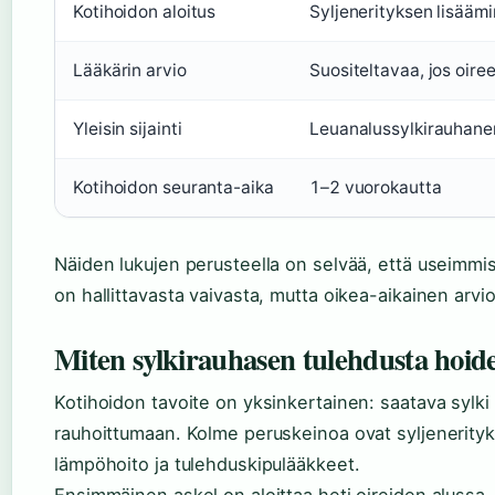
Kotihoidon aloitus
Syljenerityksen lisäämi
Lääkärin arvio
Suositeltavaa, jos oire
Yleisin sijainti
Leuanalussylkirauhanen
Kotihoidon seuranta-aika
1–2 vuorokautta
Näiden lukujen perusteella on selvää, että useimmi
on hallittavasta vaivasta, mutta oikea-aikainen arvioi
Miten sylkirauhasen tulehdusta hoid
Kotihoidon tavoite on yksinkertainen: saatava sylki
rauhoittumaan. Kolme peruskeinoa ovat syljenerity
lämpöhoito ja tulehduskipulääkkeet.