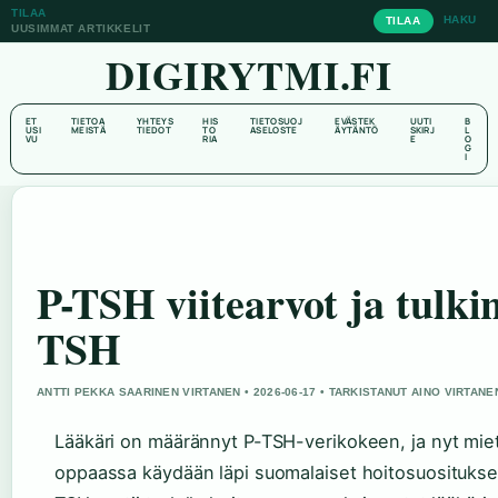
TILAA
HAKU
TILAA
UUSIMMAT ARTIKKELIT
DIGIRYTMI.FI
ET
TIETOA
YHTEYS
HIS
TIETOSUOJ
EVÄSTEK
UUTI
B
USI
MEISTÄ
TIEDOT
TO
ASELOSTE
ÄYTÄNTÖ
SKIRJ
L
VU
RIA
E
O
G
I
P-TSH viitearvot ja tulki
TSH
ANTTI PEKKA SAARINEN VIRTANEN • 2026-06-17 • TARKISTANUT AINO VIRTANE
Lääkäri on määrännyt P-TSH-verikokeen, ja nyt mietit
oppaassa käydään läpi suomalaiset hoitosuositukset,