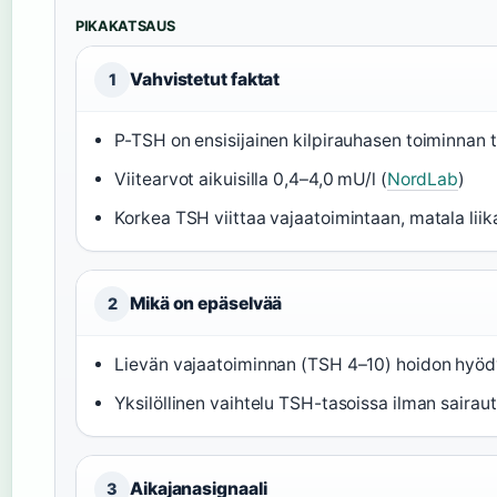
PIKAKATSAUS
Vahvistetut faktat
1
P-TSH on ensisijainen kilpirauhasen toiminnan t
Viitearvot aikuisilla 0,4–4,0 mU/l (
NordLab
)
Korkea TSH viittaa vajaatoimintaan, matala liik
Mikä on epäselvää
2
Lievän vajaatoiminnan (TSH 4–10) hoidon hyödyt 
Yksilöllinen vaihtelu TSH-tasoissa ilman sairau
Aikajanasignaali
3