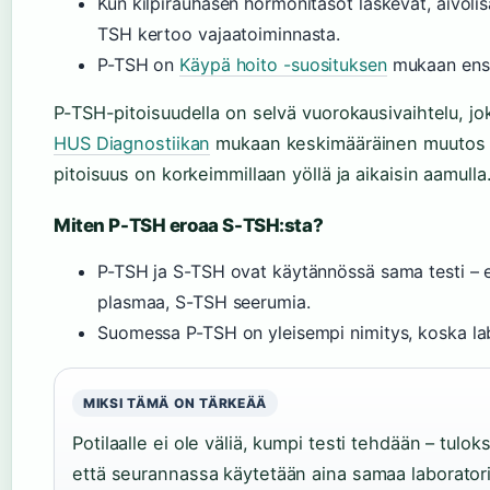
Kun kilpirauhasen hormonitasot laskevat, aivoli
TSH kertoo vajaatoiminnasta.
P-TSH on
Käypä hoito -suosituksen
mukaan ensis
P-TSH-pitoisuudella on selvä vuorokausivaihtelu, jo
HUS Diagnostiikan
mukaan keskimääräinen muutos v
pitoisuus on korkeimmillaan yöllä ja aikaisin aamulla
Miten P-TSH eroaa S-TSH:sta?
P-TSH ja S-TSH ovat käytännössä sama testi – e
plasmaa, S-TSH seerumia.
Suomessa P-TSH on yleisempi nimitys, koska la
MIKSI TÄMÄ ON TÄRKEÄÄ
Potilaalle ei ole väliä, kumpi testi tehdään – tulok
että seurannassa käytetään aina samaa laborator