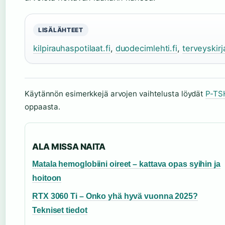
LISÄLÄHTEET
kilpirauhaspotilaat.fi
,
duodecimlehti.fi
,
terveyskirj
Käytännön esimerkkejä arvojen vaihtelusta löydät
P-TSH
oppaasta.
ALA MISSA NAITA
Matala hemoglobiini oireet – kattava opas syihin ja
hoitoon
RTX 3060 Ti – Onko yhä hyvä vuonna 2025?
Tekniset tiedot