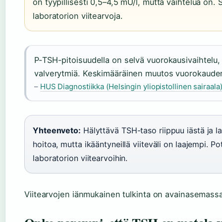
on tyypillisesti 0,5–4,5 mU/l, mutta vaihtelua on
laboratorion viitearvoja.
P-TSH-pitoisuudella on selvä vuorokausivaihtelu,
valverytmiä. Keskimääräinen muutos vuorokauden
–
HUS Diagnostiikka (Helsingin yliopistollinen sairaala
Yhteenveto:
Hälyttävä TSH-taso riippuu iästä ja lab
hoitoa, mutta ikääntyneillä viiteväli on laajempi. Po
laboratorion viitearvoihin.
Viitearvojen iänmukainen tulkinta on avainasemassa