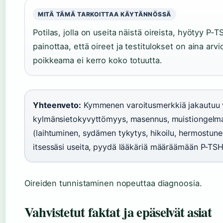
MITÄ TÄMÄ TARKOITTAA KÄYTÄNNÖSSÄ
Potilas, jolla on useita näistä oireista, hyötyy P-
painottaa, että oireet ja testitulokset on aina arv
poikkeama ei kerro koko totuutta.
Yhteenveto:
Kymmenen varoitusmerkkiä jakautuu 
kylmänsietokyvyttömyys, masennus, muistiongelmat
(laihtuminen, sydämen tykytys, hikoilu, hermostuneis
itsessäsi useita, pyydä lääkäriä määräämään P-TSH-
Oireiden tunnistaminen nopeuttaa diagnoosia.
Vahvistetut faktat ja epäselvät asiat