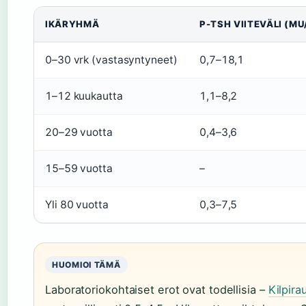
IKÄRYHMÄ
P-TSH VIITEVÄLI (MU
0–30 vrk (vastasyntyneet)
0,7–18,1
1–12 kuukautta
1,1–8,2
20–29 vuotta
0,4–3,6
15–59 vuotta
–
Yli 80 vuotta
0,3–7,5
HUOMIOI TÄMÄ
Laboratoriokohtaiset erot ovat todellisia –
Kilpira