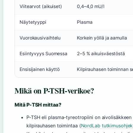
Viitearvot (aikuiset)
0,4–4,0 mU/l
Näytetyyppi
Plasma
Vuorokausivaihtelu
Korkein yöllä ja aamulla
Esiintyvyys Suomessa
2–5 % aikuisväestöstä
Ensisijainen käyttö
Kilpirauhasen toiminnan s
Mikä on P-TSH-verikoe?
Mitä P-TSH mittaa?
P-TSH eli plasma-tyreotropiini on aivolisäkkeen
kilpirauhasen toimintaa (
NordLab tutkimusohjeki