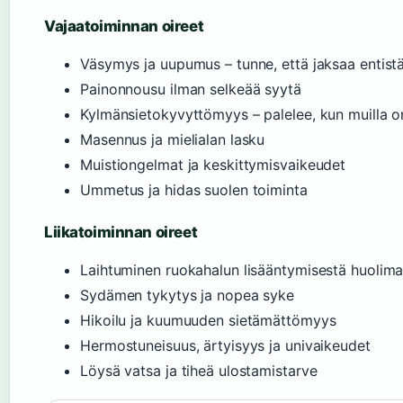
Vajaatoiminnan oireet
Väsymys ja uupumus – tunne, että jaksaa enti
Painonnousu ilman selkeää syytä
Kylmänsietokyvyttömyys – palelee, kun muilla 
Masennus ja mielialan lasku
Muistiongelmat ja keskittymisvaikeudet
Ummetus ja hidas suolen toiminta
Liikatoiminnan oireet
Laihtuminen ruokahalun lisääntymisestä huolima
Sydämen tykytys ja nopea syke
Hikoilu ja kuumuuden sietämättömyys
Hermostuneisuus, ärtyisyys ja univaikeudet
Löysä vatsa ja tiheä ulostamistarve