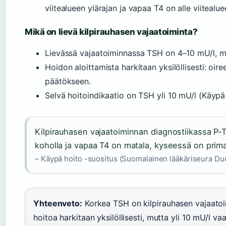
viitealueen ylärajan ja vapaa T4 on alle viitealue
Mikä on lievä kilpirauhasen vajaatoiminta?
Lievässä vajaatoiminnassa TSH on 4–10 mU/l, mut
Hoidon aloittamista harkitaan yksilöllisesti: oire
päätökseen.
Selvä hoitoindikaatio on TSH yli 10 mU/l (Käypä 
Kilpirauhasen vajaatoiminnan diagnostiikassa P-T
koholla ja vapaa T4 on matala, kyseessä on prim
– Käypä hoito -suositus (Suomalainen lääkäriseura D
Yhteenveto:
Korkea TSH on kilpirauhasen vajaato
hoitoa harkitaan yksilöllisesti, mutta yli 10 mU/l vaa