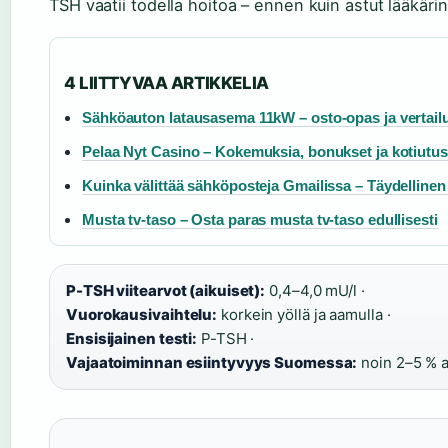
TSH vaatii todella hoitoa – ennen kuin astut lääkäri
4 LIITTYVAA ARTIKKELIA
Sähköauton latausasema 11kW – osto-opas ja vertail
Pelaa Nyt Casino – Kokemuksia, bonukset ja kotiutus
Kuinka välittää sähköposteja Gmailissa – Täydelline
Musta tv-taso – Osta paras musta tv-taso edullisesti
P-TSH viitearvot (aikuiset):
0,4–4,0 mU/l ·
Vuorokausivaihtelu:
korkein yöllä ja aamulla ·
Ensisijainen testi:
P-TSH ·
Vajaatoiminnan esiintyvyys Suomessa:
noin 2–5 % a