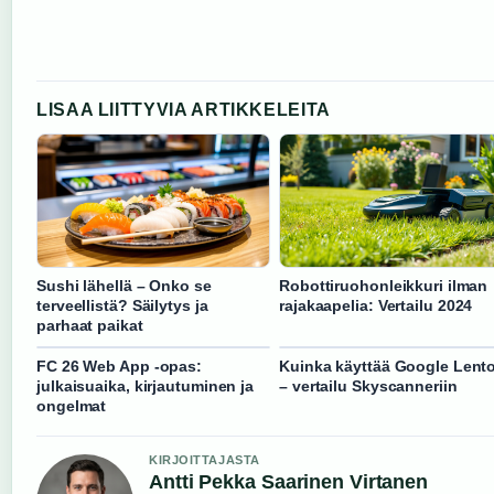
LISAA LIITTYVIA ARTIKKELEITA
Sushi lähellä – Onko se
Robottiruohonleikkuri ilman
terveellistä? Säilytys ja
rajakaapelia: Vertailu 2024
parhaat paikat
FC 26 Web App -opas:
Kuinka käyttää Google Lento
julkaisuaika, kirjautuminen ja
– vertailu Skyscanneriin
ongelmat
KIRJOITTAJASTA
Antti Pekka Saarinen Virtanen