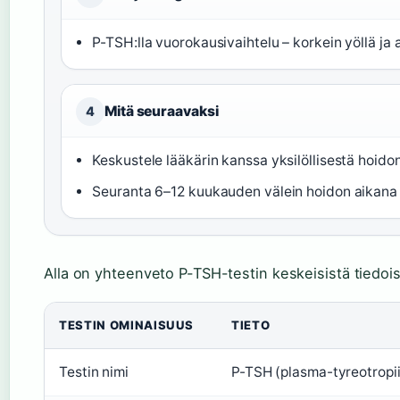
P-TSH:lla vuorokausivaihtelu – korkein yöllä ja 
Mitä seuraavaksi
4
Keskustele lääkärin kanssa yksilöllisestä hoido
Seuranta 6–12 kuukauden välein hoidon aikana
Alla on yhteenveto P-TSH-testin keskeisistä tiedois
TESTIN OMINAISUUS
TIETO
Testin nimi
P-TSH (plasma-tyreotropii