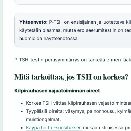
Yhteenveto:
P-TSH on ensisijainen ja luotettava k
käytetään plasmaa, mutta ero seerumitestiin on te
huomioida näytteenotossa.
P-TSH-testin perusymmärrys on tärkeää ennen lääkä
Mitä tarkoittaa, jos TSH on korkea?
Kilpirauhasen vajaatoiminnan oireet
Korkea TSH viittaa kilpirauhasen vajaatoimintaa
Tyypillisiä oireita: väsymys, painonnousu, kyl
muistiongelmat.
Käypä hoito -suosituksen
mukaan kliinisessä pr