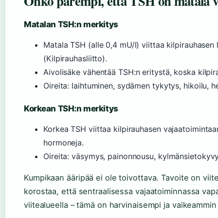
Onko parempi, että TSH on matala v
Matalan TSH:n merkitys
Matala TSH (alle 0,4 mU/l) viittaa kilpirauhasen
(Kilpirauhasliitto).
Aivolisäke vähentää TSH:n eritystä, koska kilpi
Oireita: laihtuminen, sydämen tykytys, hikoilu, 
Korkean TSH:n merkitys
Korkea TSH viittaa kilpirauhasen vajaatoimintaa
hormoneja.
Oireita: väsymys, painonnousu, kylmänsietokyv
Kumpikaan ääripää ei ole toivottava. Tavoite on viite
korostaa, että sentraalisessa vajaatoiminnassa vap
viitealueella – tämä on harvinaisempi ja vaikeammin 