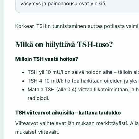
väsymys ja painonnousu ovat yleisiä.
Korkean TSH:n tunnistaminen auttaa potilasta valmi
Mikä on hälyttävä TSH-taso?
Milloin TSH vaatii hoitoa?
TSH yli 10 mU/l on selvä hoidon aihe – tällöin al
TSH 4–10 mU/l: hoitoa harkitaan oireiden ja yksil
Matala TSH (alle 0,4) viittaa liikatoimintaan, ja h
radiojodi.
TSH viitearvot aikuisilla – kattava taulukko
Viitearvot vaihtelevat iän mukaan merkittävästi. All
mukaiset viitevälit.