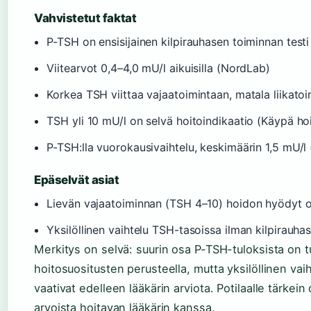
Vahvistetut faktat
P-TSH on ensisijainen kilpirauhasen toiminnan testi
Viitearvot 0,4–4,0 mU/l aikuisilla (NordLab)
Korkea TSH viittaa vajaatoimintaan, matala liikatoim
TSH yli 10 mU/l on selvä hoitoindikaatio (Käypä ho
P-TSH:lla vuorokausivaihtelu, keskimäärin 1,5 mU/l
Epäselvät asiat
Lievän vajaatoiminnan (TSH 4–10) hoidon hyödyt oir
Yksilöllinen vaihtelu TSH-tasoissa ilman kilpirauhas
Merkitys on selvä: suurin osa P-TSH-tuloksista on t
hoitosuositusten perusteella, mutta yksilöllinen vai
vaativat edelleen lääkärin arviota. Potilaalle tärkein
arvoista hoitavan lääkärin kanssa.