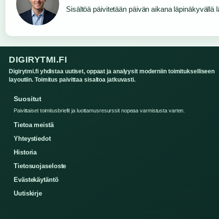
Sisältöä päivitetään päivän aikana läpinäkyvällä l
DIGIRYTMI.FI
Digirytmi.fi yhdistaa uutiset, oppaat ja analyysit moderniin toimitukselliseen
layoutiin. Toimitus paivittaa sisaltoa jatkuvasti.
Suositut
Paivittaiset toimitusbriefit ja luottamusresurssit nopeaa varmistusta varten.
Tietoa meistä
Yhteystiedot
Historia
Tietosuojaseloste
Evästekäytäntö
Uutiskirje