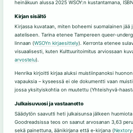
heinäkuun alussa 2025 WSOY:n kustantamana, ISB
Kirjan sisältö
Kirjassa kuvataan, miten boheemi suomalainen jää j
aateliseen. Tarina etenee Tampereen queer-underg
linnaan (
WSOYn kirjaesittely
). Kerronta etenee sula
visuaalisesti, kuten Kulttuuritoimitus arviossaan kuva
arvostelu
).
Henrika kirjoitti kirjaa aluksi muistiinpanoksi huonon
vapauksia – kyseessä ei ole dokumentti vaan muistik
jossa yksityiskohtia on muutettu (Yhteishyvä-haasta
Julkaisuvuosi ja vastaanotto
Säädytön saavutti heti julkaisunsa jälkeen huomiota se
Goodreadsissa teos on saanut arvosanan 3,63 perust
sekä painettuna, äänikirjana että e-kirjana (
Nextory