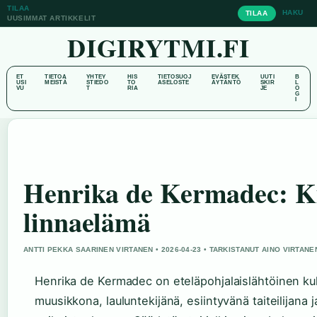
TILAA
HAKU
TILAA
UUSIMMAT ARTIKKELIT
DIGIRYTMI.FI
ET
TIETOA
YHTEY
HIS
TIETOSUOJ
EVÄSTEK
UUTI
B
USI
MEISTÄ
STIEDO
TO
ASELOSTE
ÄYTÄNTÖ
SKIR
L
VU
T
RIA
JE
O
G
I
Henrika de Kermadec: Kir
linnaelämä
ANTTI PEKKA SAARINEN VIRTANEN • 2026-04-23 • TARKISTANUT AINO VIRTANE
Henrika de Kermadec on eteläpohjalaislähtöinen kult
muusikkona, lauluntekijänä, esiintyvänä taiteilijana