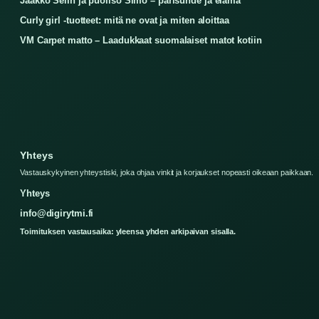
Jaakko Selin ja puoliso Simo – parisuhde ja elämä
Curly girl -tuotteet: mitä ne ovat ja miten aloittaa
VM Carpet matto – Laadukkaat suomalaiset matot kotiin
Yhteys
Vastauskykyinen yhteystiski, joka ohjaa vinkit ja korjaukset nopeasti oikeaan paikkaan.
Yhteys
info@digirytmi.fi
Toimituksen vastausaika: yleensa yhden arkipaivan sisalla.