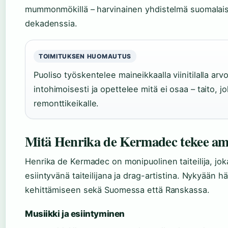
mummonmökillä – harvinainen yhdistelmä suomalais
dekadenssia.
TOIMITUKSEN HUOMAUTUS
Puoliso työskentelee maineikkaalla viinitilalla arv
intohimoisesti ja opettelee mitä ei osaa – taito, 
remonttikeikalle.
Mitä Henrika de Kermadec tekee a
Henrika de Kermadec on monipuolinen taiteilija, jok
esiintyvänä taiteilijana ja drag-artistina. Nykyään h
kehittämiseen sekä Suomessa että Ranskassa.
Musiikki ja esiintyminen