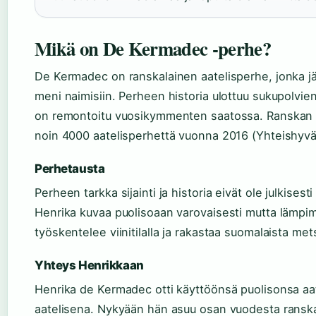
Mikä on De Kermadec -perhe?
De Kermadec on ranskalainen aatelisperhe, jonka 
meni naimisiin. Perheen historia ulottuu sukupolvi
on remontoitu vuosikymmenten saatossa. Ranskan a
noin 4000 aatelisperhettä vuonna 2016 (Yhteishyvä
Perhetausta
Perheen tarkka sijainti ja historia eivät ole julkise
Henrika kuvaa puolisoaan varovaisesti mutta lämpim
työskentelee viinitilalla ja rakastaa suomalaista m
Yhteys Henrikkaan
Henrika de Kermadec otti käyttöönsä puolisonsa aate
aatelisena. Nykyään hän asuu osan vuodesta ransk