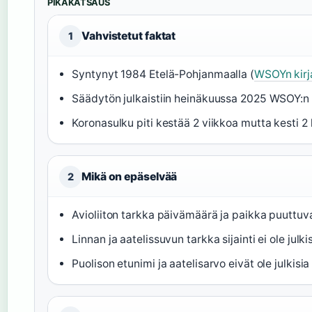
PIKAKATSAUS
Vahvistetut faktat
1
Syntynyt 1984 Etelä-Pohjanmaalla (
WSOYn kirja
Säädytön julkaistiin heinäkuussa 2025 WSOY:n
Koronasulku piti kestää 2 viikkoa mutta kesti 2
Mikä on epäselvää
2
Avioliiton tarkka päivämäärä ja paikka puuttuva
Linnan ja aatelissuvun tarkka sijainti ei ole julk
Puolison etunimi ja aatelisarvo eivät ole julkisia