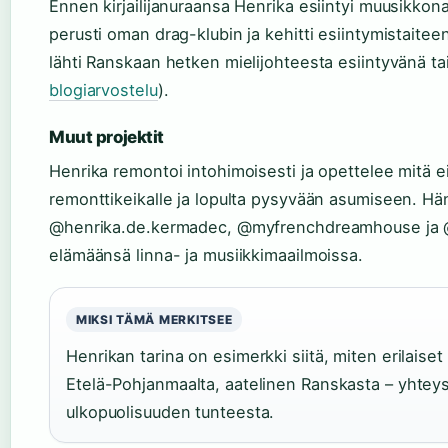
Ennen kirjailijanuraansa Henrika esiintyi muusikkona
perusti oman drag-klubin ja kehitti esiintymistaite
lähti Ranskaan hetken mielijohteesta esiintyvänä tait
blogiarvostelu
).
Muut projektit
Henrika remontoi intohimoisesti ja opettelee mitä e
remonttikeikalle ja lopulta pysyvään asumiseen. Häne
@henrika.de.kermadec, @myfrenchdreamhouse ja @b
elämäänsä linna- ja musiikkimaailmoissa.
MIKSI TÄMÄ MERKITSEE
Henrikan tarina on esimerkki siitä, miten erilaiset
Etelä-Pohjanmaalta, aatelinen Ranskasta – yhteys
ulkopuolisuuden tunteesta.