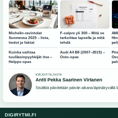
Michelin-ravintolat
F-calpro yli 300 – Mitä se
AMD
Suomessa 2025 – lista,
tarkoittaa lapsella ja mitä
Hin
tiedot ja faktat
tehdä
pel
Kuinka vaihtaa
Audi A4 B8 (2007–2015) –
Pri
tuulilasinpyyhkijät itse –
Osto-opas
Oso
Helppo opas
pal
KIRJOITTAJASTA
Antti Pekka Saarinen Virtanen
Sisältöä päivitetään päivän aikana läpinäkyvällä l
DIGIRYTMI.FI