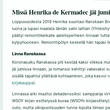
Missä Henrika de Kermadec jäi jumi
Loppuvuodesta 2019 Henrika suuntasi Ranskaan Bre
luona ja lupasi maalata tämän salin lattian (Yhteis
päätyi remonttikeikalle aatelisperheen linnaan tut
kylpyhuoneen. Remonttipölyn keskellä hän tapasi li
Linna Ranskassa
Koronasulku Ranskassa piti kestää kaksi viikkoa mut
jäi jumissa linnaan, ja romanssi kehittyi vakavaksi 
sisällä tapahtui yllättävä kohtaaminen, joka kasvoi 
kirjakauppa
).
Linnassa arki muuttui dekadenssiksi: samppanja vir
WSOY kirjan esittelyssä kuvaa (WSOYn kirjaesittely)
outo, mutta ulkopuolisuuden tunne lopulta liimasi 