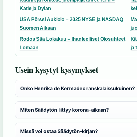
Katie ja Dylan
ke
USA Pörssi Aukiolo – 2025 NYSE ja NASDAQ
Ma
Suomen Aikaan
juo
Rodos Sää Lokakuu – Ihanteelliset Olosuhteet
Käy
Lomaan
ja 
Usein kysytyt kysymykset
Onko Henrika de Kermadec ranskalaissukuinen?
Miten Säädytön liittyy korona-aikaan?
Missä voi ostaa Säädytön-kirjan?