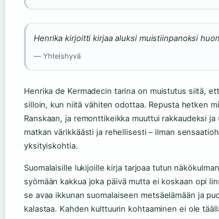
Henrika kirjoitti kirjaa aluksi muistiinpanoksi huo
— Yhteishyvä
Henrika de Kermadecin tarina on muistutus siitä, et
silloin, kun niitä vähiten odottaa. Repusta hetken m
Ranskaan, ja remonttikeikka muuttui rakkaudeksi j
matkan värikkäästi ja rehellisesti – ilman sensaatioh
yksityiskohtia.
Suomalaisille lukijoille kirja tarjoaa tutun näkökulm
syömään kakkua joka päivä mutta ei koskaan opi linnan 
se avaa ikkunan suomalaiseen metsäelämään ja puol
kalastaa. Kahden kulttuurin kohtaaminen ei ole täällä