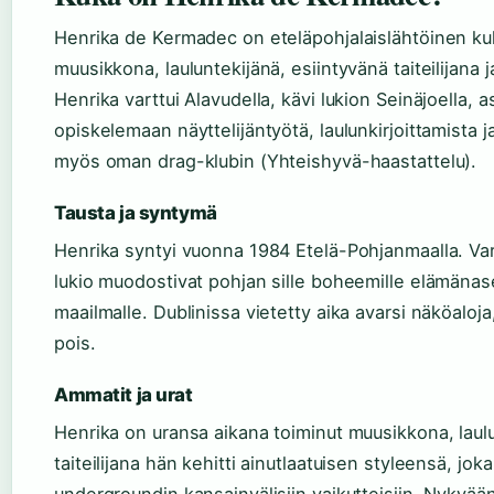
Henrika de Kermadec on eteläpohjalaislähtöinen kul
muusikkona, lauluntekijänä, esiintyvänä taiteilijana j
Henrika varttui Alavudella, kävi lukion Seinäjoella, 
opiskelemaan näyttelijäntyötä, laulunkirjoittamista 
myös oman drag-klubin (Yhteishyvä-haastattelu).
Tausta ja syntymä
Henrika syntyi vuonna 1984 Etelä-Pohjanmaalla. Var
lukio muodostivat pohjan sille boheemille elämäna
maailmalle. Dublinissa vietetty aika avarsi näköaloj
pois.
Ammatit ja urat
Henrika on uransa aikana toiminut muusikkona, laulun
taiteilijana hän kehitti ainutlaatuisen styleensä, jo