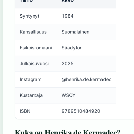
TIETO
ARVO
Syntynyt
1984
Kansallisuus
Suomalainen
Esikoisromaani
Säädytön
Julkaisuvuosi
2025
Instagram
@henrika.de.kermadec
Kustantaja
WSOY
ISBN
9789510484920
Kuka on Henrika de Kermadec?