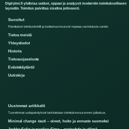
Digirytmi.fi yhdistaa uutiset, oppaat ja analyysit moderniin toimitukselliseen
layoutiin. Toimitus paivittaa sisaltoa jatkuvasti.
Suositut
Paivittaiset toimitusbriefit ja luottamusresurssit nopeaa varmistusta varten.
Tietoa meistä
Yhteystiedot
Historia
Tietosuojaseloste
Evästekäytäntö
Uutiskirje
Uusimmat artikkelit
Tuoreimmat uutispaivitykset tarkistetaan toimituksessa ennen julkaisua.
Minimal change -tauti – oireet, hoito ja ennuste suomeksi