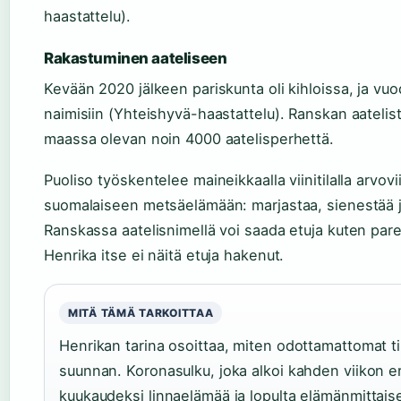
haastattelu).
Rakastuminen aateliseen
Kevään 2020 jälkeen pariskunta oli kihloissa, ja v
naimisiin (Yhteishyvä-haastattelu). Ranskan aateli
maassa olevan noin 4000 aatelisperhettä.
Puoliso työskentelee maineikkaalla viinitilalla arvovi
suomalaiseen metsäelämään: marjastaa, sienestää j
Ranskassa aatelisnimellä voi saada etuja kuten pa
Henrika itse ei näitä etuja hakenut.
MITÄ TÄMÄ TARKOITTAA
Henrikan tarina osoittaa, miten odottamattomat t
suunnan. Koronasulku, joka alkoi kahden viikon e
kuukaudeksi linnaelämää ja lopulta elämänmittaise