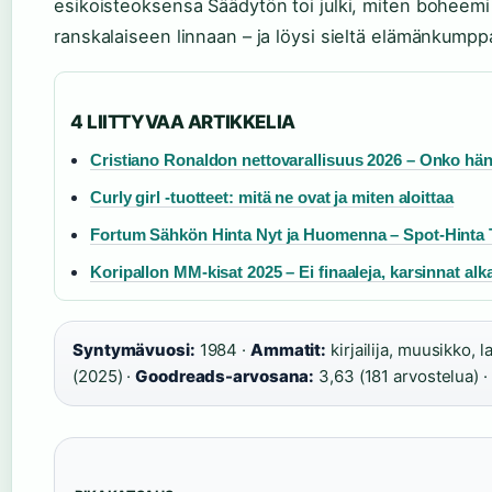
esikoisteoksensa Säädytön toi julki, miten boheemi
ranskalaiseen linnaan – ja löysi sieltä elämänkumpp
4 LIITTYVAA ARTIKKELIA
Cristiano Ronaldon nettovarallisuus 2026 – Onko hän
Curly girl -tuotteet: mitä ne ovat ja miten aloittaa
Fortum Sähkön Hinta Nyt ja Huomenna – Spot-Hinta T
Koripallon MM-kisat 2025 – Ei finaaleja, karsinnat alk
Syntymävuosi:
1984 ·
Ammatit:
kirjailija, muusikko, l
(2025) ·
Goodreads-arvosana:
3,63 (181 arvostelua) ·