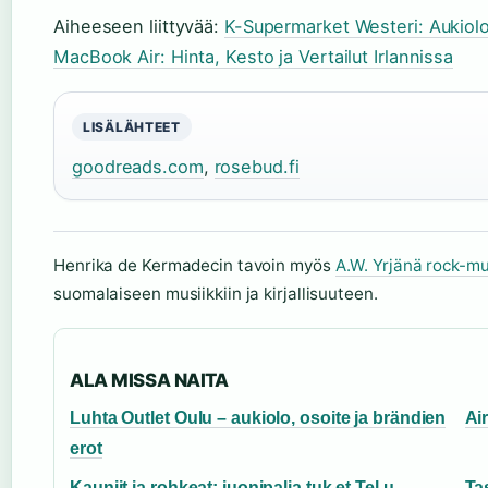
Aiheeseen liittyvää:
K-Supermarket Westeri: Aukiolo
MacBook Air: Hinta, Kesto ja Vertailut Irlannissa
LISÄLÄHTEET
goodreads.com
,
rosebud.fi
Henrika de Kermadecin tavoin myös
A.W. Yrjänä rock-muu
suomalaiseen musiikkiin ja kirjallisuuteen.
ALA MISSA NAITA
Luhta Outlet Oulu – aukiolo, osoite ja brändien
Ai
erot
Kauniit ja rohkeat: juonipalja tuk et Tel u –
Ta