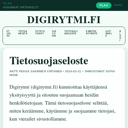
TILAA
HAKU
TILAA
UUSIMMAT ARTIKKELIT
DIGIRYTMI.FI
ET
TIETOA
YHTEYS
HIS
TIETOSUOJ
EVÄSTEK
UUTI
B
USI
MEISTÄ
TIEDOT
TO
ASELOSTE
ÄYTÄNTÖ
SKIRJ
L
VU
RIA
E
O
G
I
Tietosuojaseloste
ANTTI PEKKA SAARINEN VIRTANEN • 2026-03-31 • TARKISTANUT SOFIA
NIEMI
Digirytmi (digirytmi.fi) kunnioittaa käyttäjiensä
yksityisyyttä ja sitoutuu suojaamaan heidän
henkilötietojaan. Tämä tietosuojaseloste selittää,
miten keräämme, käytämme ja suojaamme tietojasi,
kun vierailet sivustollamme.