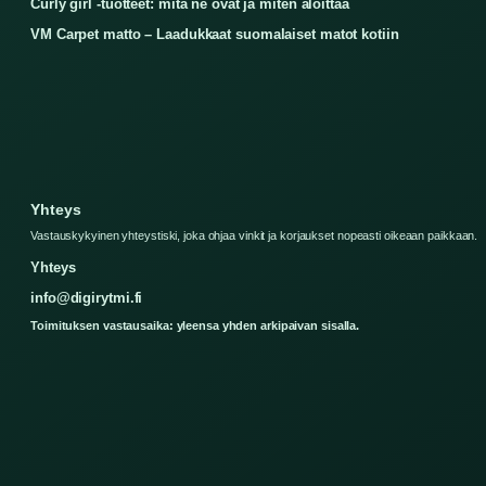
Curly girl -tuotteet: mitä ne ovat ja miten aloittaa
VM Carpet matto – Laadukkaat suomalaiset matot kotiin
Yhteys
Vastauskykyinen yhteystiski, joka ohjaa vinkit ja korjaukset nopeasti oikeaan paikkaan.
Yhteys
info@digirytmi.fi
Toimituksen vastausaika: yleensa yhden arkipaivan sisalla.