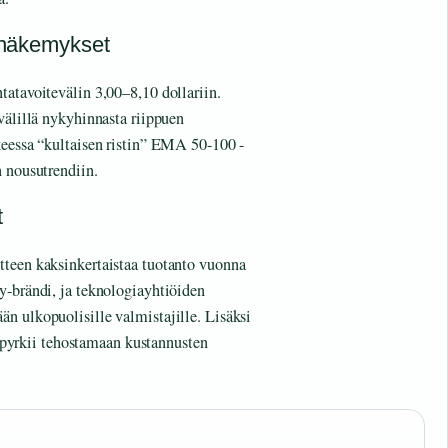
a näkemykset
tatavoitevälin 3,00–8,10 dollariin.
välillä nykyhinnasta riippuen
keessa “kultaisen ristin” EMA 50-100 -
n nousutrendiin.
t
tteen kaksinkertaistaa tuotanto vuonna
y-brändi, ja teknologiayhtiöiden
n ulkopuolisille valmistajille. Lisäksi
yrkii tehostamaan kustannusten