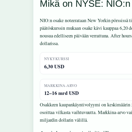
Mikä on NYSE: NIO:n 
NIO:n osake noteerataan New Yorkin pörssissä 
päätöskurssin mukaan osake kävi kauppaa 6,20 do
nousua edelliseen päivään verrattuna. After hour
dollarissa.
NYKYKURSSI
6,30 USD
MARKKINA-ARVO
12–16 mrd USD
Osakkeen kaupankäyntivolyymi on keskimäärin 5
osoittaa vilkasta vaihtuvuutta. Markkina-arvo vai
miljardin dollarin välillä.