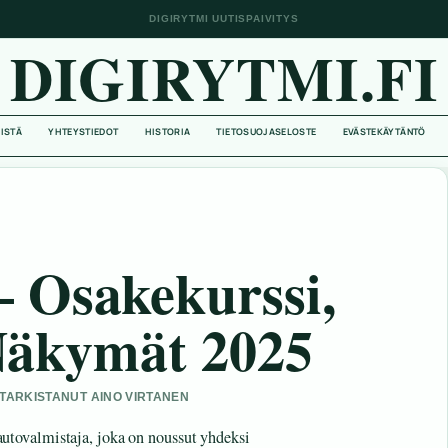
DIGIRYTMI UUTISPAIVITYS
DIGIRYTMI.FI
EISTÄ
YHTEYSTIEDOT
HISTORIA
TIETOSUOJASELOSTE
EVÄSTEKÄYTÄNTÖ
 Osakekurssi,
Näkymät 2025
• TARKISTANUT AINO VIRTANEN
tovalmistaja, joka on noussut yhdeksi