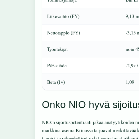
Liikevaihto (FY)
9,13 
Nettotappio (FY)
-3,15
Työntekijät
noin 4
P/E-suhde
-2,9x /
Beta (1v)
1,09
Onko NIO hyvä sijoit
NIO:n sijoituspotentiaali jakaa analyytikoiden mi
markkina-asema Kiinassa tarjoavat merkittävää ka
tappiot ja oikeudelliset riskit varjostavat näkymi