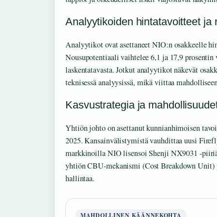
Analyytikoiden hintatavoitteet j
Analyytikot ovat asettaneet NIO:n osakkeelle hin
Nousupotentiaali vaihtelee 6,1 ja 17,9 prosentin 
laskentatavasta. Jotkut analyytikot näkevät osak
teknisessä analyysissä, mikä viittaa mahdollisee
Kasvustrategia ja mahdollisuude
Yhtiön johto on asettanut kunnianhimoisen tavoi
2025. Kansainvälistymistä vauhdittaa uusi Firefl
markkinoilla NIO lisensoi Shenji NX9031 -piiriää
yhtiön CBU-mekanismi (Cost Breakdown Unit) p
hallintaa.
MAHDOLLINEN KÄÄNNEKOHTA