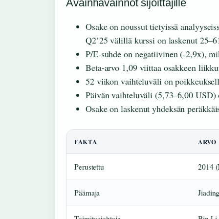
Avainhavainnot sijoittajille
Osake on noussut tietyissä analyysei
Q2’25 välillä kurssi on laskenut 25–
P/E-suhde on negatiivinen (-2,9x), mik
Beta-arvo 1,09 viittaa osakkeen lii
52 viikon vaihteluväli on poikkeuksell
Päivän vaihteluväli (5,73–6,00 USD) os
Osake on laskenut yhdeksän peräkkäis
FAKTA
ARVO
Perustettu
2014 
Päämaja
Jiadin
Toimitusjohtaja
Bin Li