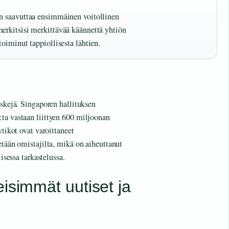
en saavuttaa ensimmäinen voitollinen
merkitsisi merkittävää käännettä yhtiön
toiminut tappiollisesta lähtien.
iskejä. Singaporen hallituksen
ta vastaan liittyen 600 miljoonan
ytikot ovat varoittaneet
etään omistajilta, mikä on aiheuttanut
lisessa tarkastelussa.
isimmät uutiset ja