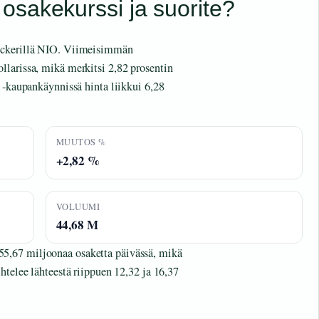
osakekurssi ja suorite?
tickerillä NIO. Viimeisimmän
llarissa, mikä merkitsi 2,82 prosentin
s -kaupankäynnissä hinta liikkui 6,28
MUUTOS %
+2,82 %
VOLUUMI
44,68 M
5,67 miljoonaa osaketta päivässä, mikä
htelee lähteestä riippuen 12,32 ja 16,37