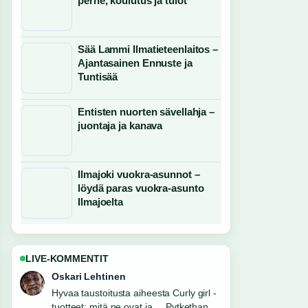
perhe, koulutus ja tulot
Sää Lammi Ilmatieteenlaitos –
Ajantasainen Ennuste ja
Tuntisää
Entisten nuorten sävellahja –
juontaja ja kanava
Ilmajoki vuokra-asunnot –
löydä paras vuokra-asunto
Ilmajoelta
LIVE-KOMMENTIT
Sanni Heikkinen
Raportointi Minimal change -tauti –
oireet, hoito ja...-aiheesta tuntuu