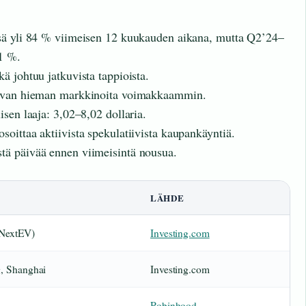
ssä yli 84 % viimeisen 12 kuukauden aikana, mutta Q2’24–
61 %.
ä johtuu jatkuvista tappioista.
kkuvan hieman markkinoita voimakkaammin.
isen laaja: 3,02–8,02 dollaria.
oittaa aktiivista spekulatiivista kaupankäyntiä.
tä päivää ennen viimeisintä nousua.
LÄHDE
(NextEV)
Investing.com
g, Shanghai
Investing.com
Robinhood