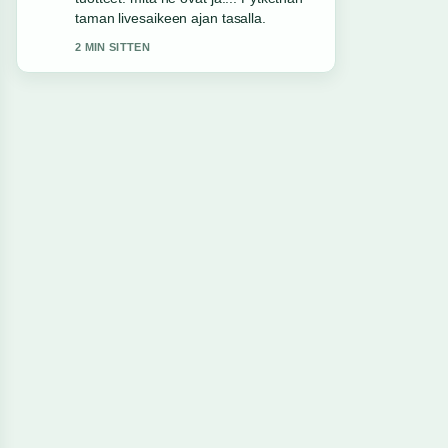
luotettavalta ja helppolukuiselta.
4 MIN SITTEN