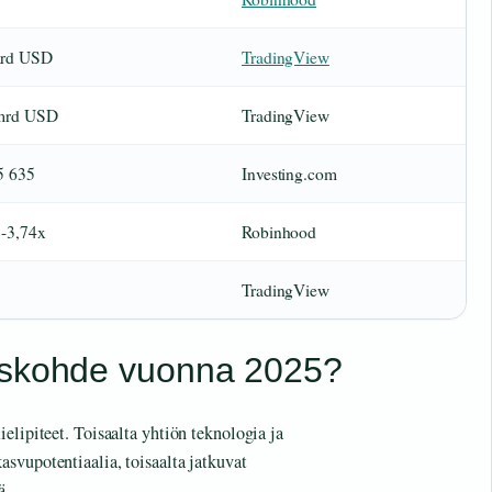
mrd USD
TradingView
 mrd USD
TradingView
5 635
Investing.com
 -3,74x
Robinhood
TradingView
uskohde vuonna 2025?
elipiteet. Toisaalta yhtiön teknologia ja
svupotentiaalia, toisaalta jatkuvat
ä.