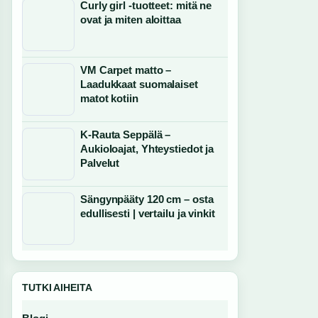
Curly girl -tuotteet: mitä ne
ovat ja miten aloittaa
VM Carpet matto –
Laadukkaat suomalaiset
matot kotiin
K-Rauta Seppälä –
Aukioloajat, Yhteystiedot ja
Palvelut
Sängynpääty 120 cm – osta
edullisesti | vertailu ja vinkit
TUTKI AIHEITA