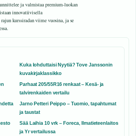
unnittelee ja valmistaa premium-luokan
istaan innovatiivisella
rajun kurssiradan viime vuosina, ja se
essa.
Kuka lohduttaisi Nyytiä? Tove Janssonin
kuvakirjaklassikko
en
Parhaat 205/55R16 renkaat – Kesä- ja
talvirenkaiden vertailu
hdetta
Jarno Petteri Peippo – Tuomio, tapahtumat
ja taustat
kesto
Sää Laihia 10 vrk – Foreca, Ilmatieteenlaitos
ja Yr vertailussa