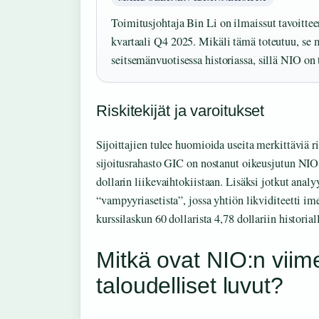
Toimitusjohtaja Bin Li on ilmaissut tavoitte
kvartaali Q4 2025. Mikäli tämä toteutuu, se 
seitsemänvuotisessa historiassa, sillä NIO on 
Riskitekijät ja varoitukset
Sijoittajien tulee huomioida useita merkittäviä r
sijoitusrahasto GIC on nostanut oikeusjutun NIO:
dollarin liikevaihtokiistaan. Lisäksi jotkut analy
“vampyyriasetista”, jossa yhtiön likviditeetti im
kurssilaskun 60 dollarista 4,78 dollariin historial
Mitkä ovat NIO:n viime
taloudelliset luvut?