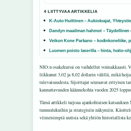
4 LIITTYVAA ARTIKKELIA
K-Auto Huittinen – Aukioloajat, Yhteystie
Dandyn maailman hahmot – Täydellinen o
Veikon Kone Parkano – kodinkoneliike, 
Luomen poisto laserilla – hinta, hoito-o
NIO:n osakekurssi on vaihdellut voimakkaasti. V
liikkunut 3,02 ja 8,02 dollarin välillä, mikä he
tulevaisuudesta. Sijoittajat seuraavat erityisen t
kannattavuuden käännekohta vuoden 2025 loppu
Tämä artikkeli tarjoaa ajankohtaisen katsauksen 
tunnuslukuihin ja strategisiin näkymiin. Käsitte
viimeisimpiä uutisia sekä yhtiön historiallista ke