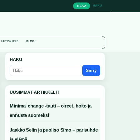
HAKU
TILAA
UUTISKIRJE
BLOGI
HAKU
Siirry
UUSIMMAT ARTIKKELIT
Minimal change -tauti – oireet, hoito ja
ennuste suomeksi
Jaakko Selin ja puoliso Simo – parisuhde
ja elämä