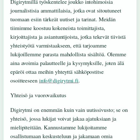
Digirytmillä työskentelee joukko intohimoisia
journalistisia ammattilaisia, jotka ovat sitoutuneet
tuomaan esiin tärkeät uutiset ja tarinat. Meidän
tiimimme koostuu kokeneista toimittajista,
kirjoittajista ja asiantuntijoista, jotka tekevät tiivistä
yhteistyötä varmistaakseen, että tarjoamme
lukijoillemme parasta mahdollista sisältöä. Olemme
aina avoimia palautteelle ja kysymyksille, joten älä
epäröi ottaa meihin yhteyttä sähköpostitse
osoitteeseen
info@digirytmi.fi
.
Yhteisö ja vuorovaikutus
Digirytmi on enemmän kuin vain uutissivusto; se on
yhteisö, jossa lukijat voivat jakaa ajatuksiaan ja
mielipiteitään. Kannustamme lukijoitamme
osallistumaan keskusteluun ja jakamaan omia