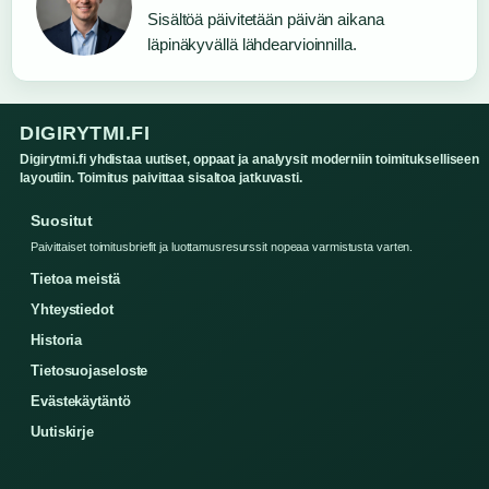
Sisältöä päivitetään päivän aikana
läpinäkyvällä lähdearvioinnilla.
DIGIRYTMI.FI
Digirytmi.fi yhdistaa uutiset, oppaat ja analyysit moderniin toimitukselliseen
layoutiin. Toimitus paivittaa sisaltoa jatkuvasti.
Suositut
Paivittaiset toimitusbriefit ja luottamusresurssit nopeaa varmistusta varten.
Tietoa meistä
Yhteystiedot
Historia
Tietosuojaseloste
Evästekäytäntö
Uutiskirje