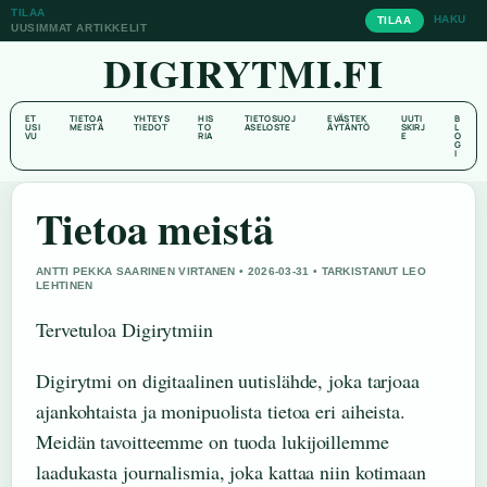
TILAA
HAKU
TILAA
UUSIMMAT ARTIKKELIT
DIGIRYTMI.FI
ET
TIETOA
YHTEYS
HIS
TIETOSUOJ
EVÄSTEK
UUTI
B
USI
MEISTÄ
TIEDOT
TO
ASELOSTE
ÄYTÄNTÖ
SKIRJ
L
VU
RIA
E
O
G
I
Tietoa meistä
ANTTI PEKKA SAARINEN VIRTANEN • 2026-03-31 • TARKISTANUT LEO
LEHTINEN
Tervetuloa Digirytmiin
Digirytmi on digitaalinen uutislähde, joka tarjoaa
ajankohtaista ja monipuolista tietoa eri aiheista.
Meidän tavoitteemme on tuoda lukijoillemme
laadukasta journalismia, joka kattaa niin kotimaan