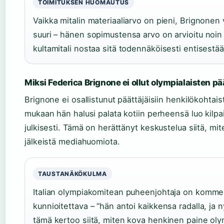
TOIMITUKSEN HUOMAUTUS
Vaikka mitalin materiaaliarvo on pieni, Brignonen 
suuri – hänen sopimustensa arvo on arvioitu noin 
kultamitali nostaa sitä todennäköisesti entisestää
Miksi Federica Brignone ei ollut olympialaisten pä
Brignone ei osallistunut päättäjäisiin henkilökohtai
mukaan hän halusi palata kotiin perheensä luo kilpai
julkisesti. Tämä on herättänyt keskustelua siitä, mit
jälkeistä mediahuomiota.
TAUSTANÄKÖKULMA
Italian olympiakomitean puheenjohtaja on komme
kunnioitettava – “hän antoi kaikkensa radalla, ja 
tämä kertoo siitä, miten kova henkinen paine olym