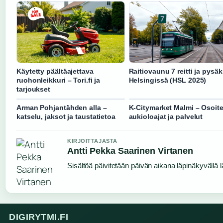
Käytetty päältäajettava
Raitiovaunu 7 reitti ja pysäk
ruohonleikkuri – Tori.fi ja
Helsingissä (HSL 2025)
tarjoukset
Arman Pohjantähden alla –
K-Citymarket Malmi – Osoite
katselu, jaksot ja taustatietoa
aukioloajat ja palvelut
KIRJOITTAJASTA
Antti Pekka Saarinen Virtanen
Sisältöä päivitetään päivän aikana läpinäkyvällä l
DIGIRYTMI.FI