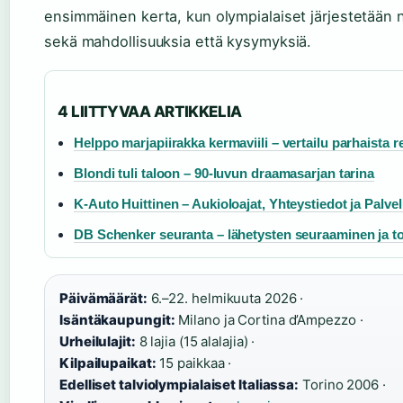
ensimmäinen kerta, kun olympialaiset järjestetään nä
sekä mahdollisuuksia että kysymyksiä.
4 LIITTYVAA ARTIKKELIA
Helppo marjapiirakka kermaviili – vertailu parhaista r
Blondi tuli taloon – 90-luvun draamasarjan tarina
K-Auto Huittinen – Aukioloajat, Yhteystiedot ja Palvel
DB Schenker seuranta – lähetysten seuraaminen ja to
Päivämäärät:
6.–22. helmikuuta 2026 ·
Isäntäkaupungit:
Milano ja Cortina d’Ampezzo ·
Urheilulajit:
8 lajia (15 alalajia) ·
Kilpailupaikat:
15 paikkaa ·
Edelliset talviolympialaiset Italiassa:
Torino 2006 ·