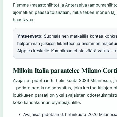
Fiemme (maastohiihto) ja Anterselva (ampumahiihto)
ajomatkan päässä toisistaan, mikä tekee monen la
haastavaa.
Yhteenveto:
Suomalainen matkailija kohtaa konkree
helpomman julkisen liikenteen ja enemmän majoitusta
Alppien keskelle. Kumpikaan ei ole väärä valinta –
Milloin Italia paraatelee Milano Cort
Avajaiset pidetään 6. helmikuuta 2026 Milanossa, ja
– perinteinen kunnianosoitus, joka kertoo kisojen ole
joukkueen paraati on yksi avajaisten odotetuimmista
koko kansakunnan olympiajuhlille.
Avajaiset pidetään 6. helmikuuta 2026 Milanossa