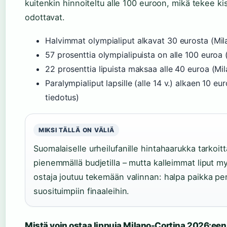
kuitenkin hinnoiteltu alle 100 euroon, mikä tekee 
odottavat.
Halvimmat olympialiput alkavat 30 eurosta (Mila
57 prosenttia olympialipuista on alle 100 euroa 
22 prosenttia lipuista maksaa alle 40 euroa (Mil
Paralympialiput lapsille (alle 14 v.) alkaen 10 e
tiedotus)
MIKSI TÄLLÄ ON VÄLIÄ
Suomalaiselle urheilufanille hintahaarukka tarkoi
pienemmällä budjetilla – mutta kalleimmat liput 
ostaja joutuu tekemään valinnan: halpa paikka perus
suosituimpiin finaaleihin.
Mistä voin ostaa lippuja Milano-Cortina 2026:een 