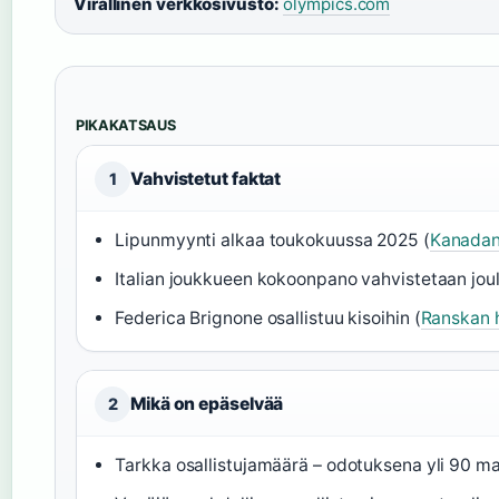
Virallinen verkkosivusto:
olympics.com
PIKAKATSAUS
Vahvistetut faktat
1
Lipunmyynti alkaa toukokuussa 2025 (
Kanadan
Italian joukkueen kokoonpano vahvistetaan jou
Federica Brignone osallistuu kisoihin (
Ranskan hi
Mikä on epäselvää
2
Tarkka osallistujamäärä – odotuksena yli 90 ma