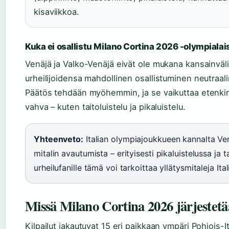
kisaviikkoa.
Kuka ei osallistu Milano Cortina 2026 -olympialai
Venäjä ja Valko-Venäjä eivät ole mukana kansainväl
urheilijoidensa mahdollinen osallistuminen neutraali
Päätös tehdään myöhemmin, ja se vaikuttaa etenkin l
vahva – kuten taitoluistelu ja pikaluistelu.
Yhteenveto:
Italian olympiajoukkueen kannalta Ve
mitalin avautumista – erityisesti pikaluistelussa ja t
urheilufanille tämä voi tarkoittaa yllätysmitaleja It
Missä Milano Cortina 2026 järjestet
Kilpailut jakautuvat 15 eri paikkaan ympäri Pohjois-I