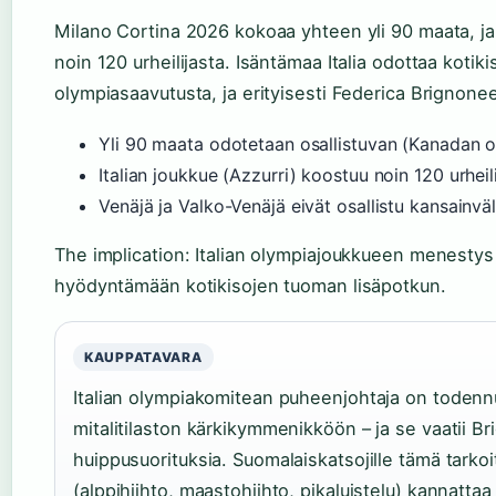
Milano Cortina 2026 kokoaa yhteen yli 90 maata, ja 
noin 120 urheilijasta. Isäntämaa Italia odottaa kotiki
olympiasaavutusta, ja erityisesti Federica Brignonee
Yli 90 maata odotetaan osallistuvan (Kanadan 
Italian joukkue (Azzurri) koostuu noin 120 urheil
Venäjä ja Valko-Venäjä eivät osallistu kansainvä
The implication: Italian olympiajoukkueen menestys 
hyödyntämään kotikisojen tuoman lisäpotkun.
KAUPPATAVARA
Italian olympiakomitean puheenjohtaja on todennut,
mitalitilaston kärkikymmenikköön – ja se vaatii Br
huippusuorituksia. Suomalaiskatsojille tämä tarkoi
(alppihiihto, maastohiihto, pikaluistelu) kannatta