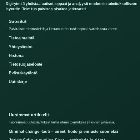
Digirytmi.fi yhdistaa uutiset, oppaat ja analyysit moderniin toimitukselliseen
layoutiin. Toimitus paivittaa sisaltoa jatkuvasti.
Suositut
Paivittaiset toimitusbriefit ja luottamusresurssit nopeaa varmistusta varten.
Tietoa meistä
Yhteystiedot
Historia
Tietosuojaseloste
Evästekäytäntö
Uutiskirje
Uusimmat artikkelit
Tuoreimmat uutispaivitykset tarkistetaan toimituksessa ennen julkaisua.
Minimal change -tauti – oireet, hoito ja ennuste suomeksi