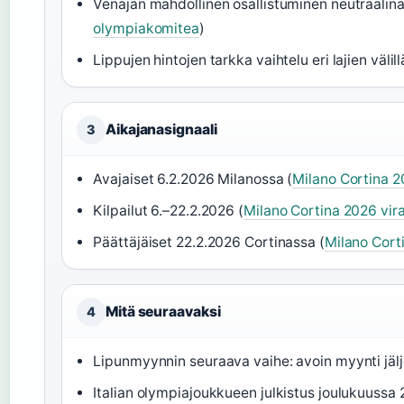
Venäjän mahdollinen osallistuminen neutraali
olympiakomitea
)
Lippujen hintojen tarkka vaihtelu eri lajien väl
Aikajanasignaali
3
Avajaiset 6.2.2026 Milanossa (
Milano Cortina 20
Kilpailut 6.–22.2.2026 (
Milano Cortina 2026 vira
Päättäjäiset 22.2.2026 Cortinassa (
Milano Corti
Mitä seuraavaksi
4
Lipunmyynnin seuraava vaihe: avoin myynti jälje
Italian olympiajoukkueen julkistus joulukuuss