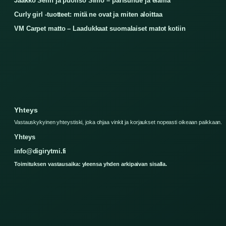
Jaakko Selin ja puoliso Simo – parisuhde ja elämä
Curly girl -tuotteet: mitä ne ovat ja miten aloittaa
VM Carpet matto – Laadukkaat suomalaiset matot kotiin
Yhteys
Vastauskykyinen yhteystiski, joka ohjaa vinkit ja korjaukset nopeasti oikeaan paikkaan.
Yhteys
info@digirytmi.fi
Toimituksen vastausaika: yleensa yhden arkipaivan sisalla.