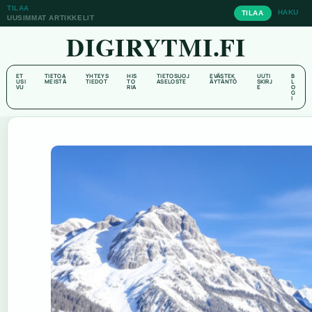
TILAA
HAKU
TILAA
UUSIMMAT ARTIKKELIT
DIGIRYTMI.FI
ET
TIETOA
YHTEYS
HIS
TIETOSUOJ
EVÄSTEK
UUTI
B
USI
MEISTÄ
TIEDOT
TO
ASELOSTE
ÄYTÄNTÖ
SKIRJ
L
VU
RIA
E
O
G
I