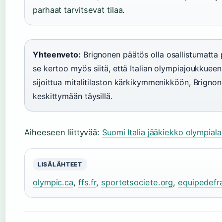
parhaat tarvitsevat tilaa.
Yhteenveto:
Brignonen päätös olla osallistumatta 
se kertoo myös siitä, että Italian olympiajoukkueen 
sijoittua mitalitilaston kärkikymmenikköön, Brignon
keskittymään täysillä.
Aiheeseen liittyvää:
Suomi Italia jääkiekko olympial
LISÄLÄHTEET
olympic.ca
,
ffs.fr
,
sportetsociete.org
,
equipedefr