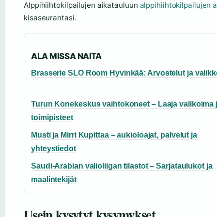
Alppihiihtokilpailujen aikatauluun
alppihiihtokilpailujen 
kisaseurantasi.
ALA MISSA NAITA
Brasserie SLO Room Hyvinkää: Arvostelut ja valik
Turun Konekeskus vaihtokoneet – Laaja valikoima 
toimipisteet
Musti ja Mirri Kupittaa – aukioloajat, palvelut ja
yhteystiedot
Saudi-Arabian valioliigan tilastot – Sarjataulukot ja
maalintekijät
Usein kysytyt kysymykset