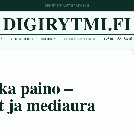
DIGIRYTMI UUTISPAIVITYS
DIGIRYTMI.FI
TÄ
YHTEYSTIEDOT
HISTORIA
TIETOSUOJASELOSTE
EVÄSTEKÄYTÄNTÖ
a paino –
t ja mediaura