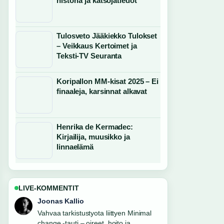
historia ja katsojatiedot
Tulosveto Jääkiekko Tulokset
– Veikkaus Kertoimet ja
Teksti-TV Seuranta
Koripallon MM-kisat 2025 – Ei
finaaleja, karsinnat alkavat
Henrika de Kermadec:
Kirjailija, muusikko ja
linnaelämä
LIVE-KOMMENTIT
Aino Virtanen
Hyva yhteenveto aiheesta Jaakko Selin
ja puoliso Simo – parisuhde.... Tama on