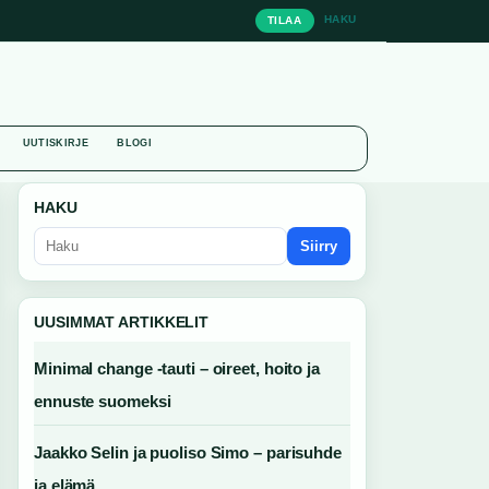
HAKU
TILAA
UUTISKIRJE
BLOGI
HAKU
Siirry
UUSIMMAT ARTIKKELIT
Minimal change -tauti – oireet, hoito ja
ennuste suomeksi
Jaakko Selin ja puoliso Simo – parisuhde
ja elämä