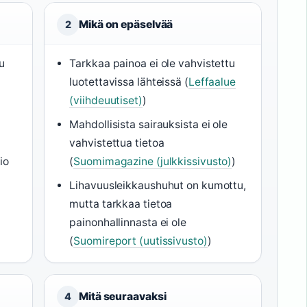
Mikä on epäselvää
2
u
Tarkkaa painoa ei ole vahvistettu
luotettavissa lähteissä (
Leffaalue
(viihdeuutiset)
)
1
Mahdollisista sairauksista ei ole
vahvistettua tietoa
io
(
Suomimagazine (julkkissivusto)
)
Lihavuusleikkaushuhut on kumottu,
mutta tarkkaa tietoa
painonhallinnasta ei ole
(
Suomireport (uutissivusto)
)
Mitä seuraavaksi
4