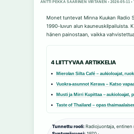
ANTTI PEKKA SAARINEN VIRTANEN • 2026-05-11 •
Monet tuntevat Minna Kuukan Radio S
1990-luvun alun kauneuskilpailuista. 
hänen painostaan, vaikka vahvistettua 
4 LIITTYVAA ARTIKKELIA
Mierolan Silta Café – aukioloajat, ruok
Vuokra-asunnot Kerava – Katso vapaa
Musti ja Mirri Kupittaa – aukioloajat, 
Taste of Thailand – opas thaimaalaise
Tunnettu rooli:
Radiojuontaja, entinen 
Syntymävuosi:
1970 ·