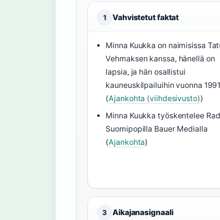
Vahvistetut faktat
1
Minna Kuukka on naimisissa Tat
Vehmaksen kanssa, hänellä on
lapsia, ja hän osallistui
kauneuskilpailuihin vuonna 199
(
Ajankohta (viihdesivusto)
)
Minna Kuukka työskentelee Rad
Suomipopilla Bauer Medialla
(
Ajankohta
)
Aikajanasignaali
3