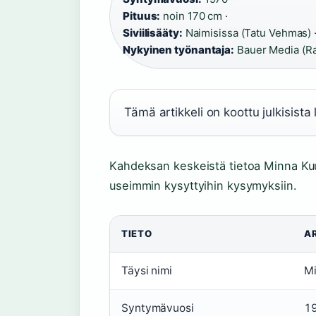
Pituus:
noin 170 cm ·
Siviilisääty:
Naimisissa (Tatu Vehmas) 
Nykyinen työnantaja:
Bauer Media (R
Tämä artikkeli on koottu julkisista
Kahdeksan keskeistä tietoa Minna Kuuk
useimmin kysyttyihin kysymyksiin.
TIETO
A
Täysi nimi
Mi
Syntymävuosi
1