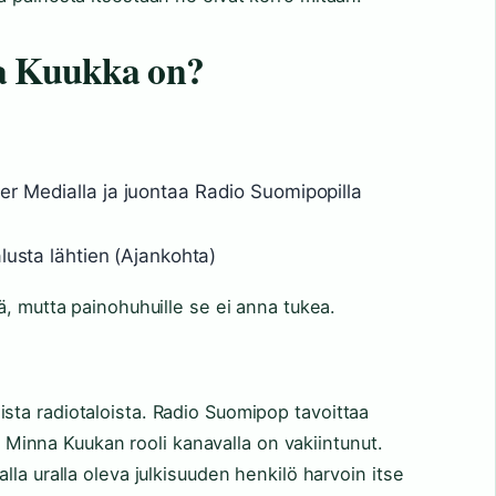
a Kuukka on?
r Medialla ja juontaa Radio Suomipopilla
lusta lähtien (Ajankohta)
ä, mutta painohuhuille se ei anna tukea.
ta radiotaloista. Radio Suomipop tavoittaa
a. Minna Kuukan rooli kanavalla on vakiintunut.
la uralla oleva julkisuuden henkilö harvoin itse