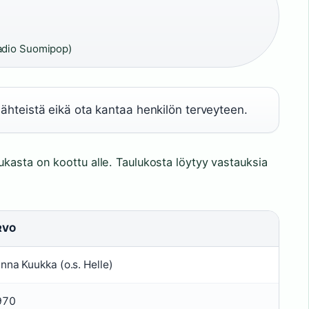
·
adio Suomipop)
 lähteistä eikä ota kantaa henkilön terveyteen.
asta on koottu alle. Taulukosta löytyy vastauksia
RVO
nna Kuukka (o.s. Helle)
970