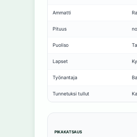
Ammatti
Ra
Pituus
no
Puoliso
Ta
Lapset
Ky
Työnantaja
Ba
Tunnetuksi tullut
Ka
PIKAKATSAUS