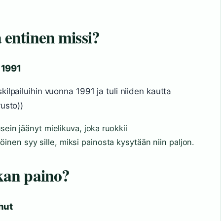
entinen missi?
 1991
ilpailuihin vuonna 1991 ja tuli niiden kautta
usto))
usein jäänyt mielikuva, joka ruokkii
nen syy sille, miksi painosta kysytään niin paljon.
an paino?
hut