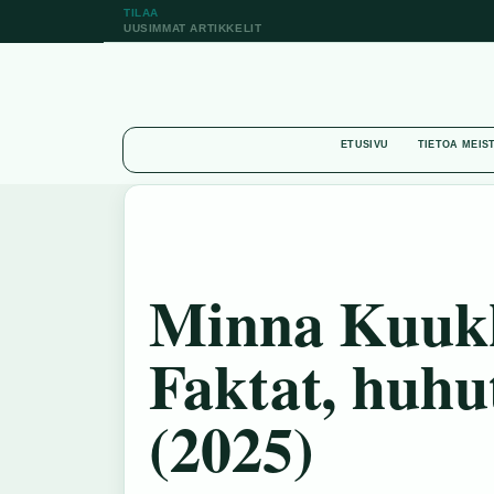
TILAA
UUSIMMAT ARTIKKELIT
ETUSIVU
TIETOA MEIS
Minna Kuukk
Faktat, huhu
(2025)