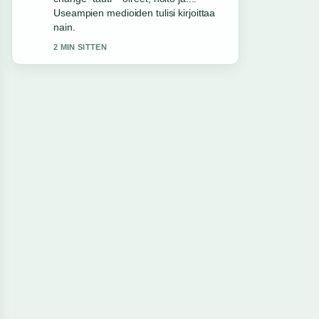
tahan mennessa selkein kooste
tanaan.
4 MIN SITTEN