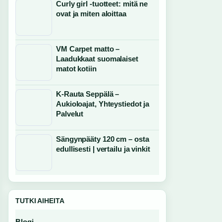
Curly girl -tuotteet: mitä ne
ovat ja miten aloittaa
VM Carpet matto –
Laadukkaat suomalaiset
matot kotiin
K-Rauta Seppälä –
Aukioloajat, Yhteystiedot ja
Palvelut
Sängynpääty 120 cm – osta
edullisesti | vertailu ja vinkit
TUTKI AIHEITA
Blogi