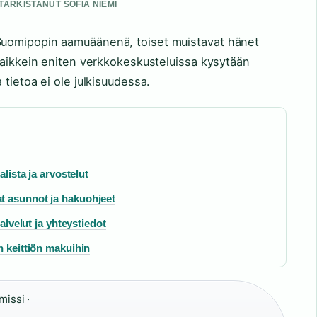
 TARKISTANUT SOFIA NIEMI
uomipopin aamuäänenä, toiset muistavat hänet
Kaikkein eniten verkkokeskusteluissa kysytään
tietoa ei ole julkisuudessa.
alista ja arvostelut
t asunnot ja hakuohjeet
palvelut ja yhteystiedot
n keittiön makuihin
missi ·