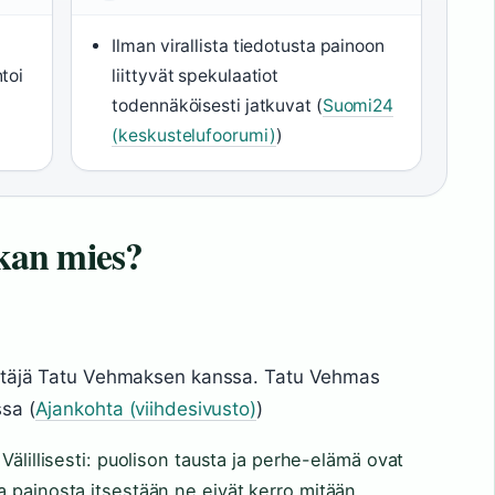
Ilman virallista tiedotusta painoon
toi
liittyvät spekulaatiot
todennäköisesti jatkuvat (
Suomi24
(keskustelufoorumi)
)
an mies?
ittäjä Tatu Vehmaksen kanssa. Tatu Vehmas
sa (
Ajankohta (viihdesivusto)
)
Välillisesti: puolison tausta ja perhe-elämä ovat
 painosta itsestään ne eivät kerro mitään.