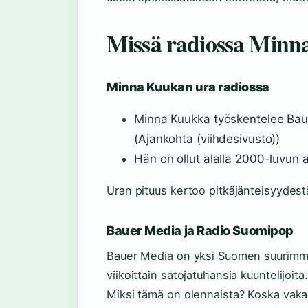
Missä radiossa Minn
Minna Kuukan ura radiossa
Minna Kuukka työskentelee Baue
(Ajankohta (viihdesivusto))
Hän on ollut alalla 2000-luvun a
Uran pituus kertoo pitkäjänteisyydest
Bauer Media ja Radio Suomipop
Bauer Media on yksi Suomen suurimmis
viikoittain satojatuhansia kuuntelijoit
Miksi tämä on olennaista? Koska vakaal