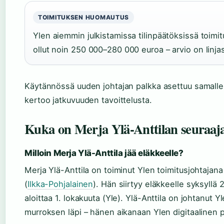
TOIMITUKSEN HUOMAUTUS
Ylen aiemmin julkistamissa tilinpäätöksissä toimi
ollut noin 250 000–280 000 euroa – arvio on linj
Käytännössä uuden johtajan palkka asettuu samalle 
kertoo jatkuvuuden tavoittelusta.
Kuka on Merja Ylä-Anttilan seuraaj
Milloin Merja Ylä-Anttila jää eläkkeelle?
Merja Ylä-Anttila on toiminut Ylen toimitusjohtajan
(
Ilkka-Pohjalainen
). Hän siirtyy eläkkeelle syksyllä 
aloittaa 1. lokakuuta (Yle). Ylä-Anttila on johtanut
murroksen läpi – hänen aikanaan Ylen digitaalinen p