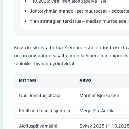
1.10.2025: virallinen aloituspäivä (Yle)
Johtoryhmän mahdolliset muutokset – odotetta
Ylen strategian tarkistus – median murros edell
Kuusi keskeistä tietoa Ylen uudesta johdosta kertova
on organisaation sisältä, monikielinen ja monipuolis
taulukko tiivistää ydinfaktat.
MITTARI
ARVO
Uusi toimitusjohtaja
Marit af Björkesten
Edellinen toimitusjohtaja
Merja Ylä-Anttila
Aloituspäivämäärä
Syksy 2025 (1.10.2025