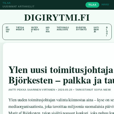
TILAA
HAKU
TILAA
UUSIMMAT ARTIKKELIT
DIGIRYTMI.FI
ET
TIETOA
YHTEY
HIS
TIETOSUOJ
EVÄSTEK
UUTI
B
USI
MEISTÄ
STIEDO
TO
ASELOSTE
ÄYTÄNTÖ
SKIR
L
VU
T
RIA
JE
O
G
I
Ylen uusi toimitusjohtaja
Björkesten – palkka ja ta
ANTTI PEKKA SAARINEN VIRTANEN • 2026-05-29 • TARKISTANUT SOFIA NIEMI
Ylen uuden toimitusjohtajan valinta kiinnostaa aina – kyse on 
mediaorganisaatiosta, joka tavoittaa miljoonia suomalaisia päivi
Marit af Björkesten, talon sisältä noussut konkari, joka puhuu kuu