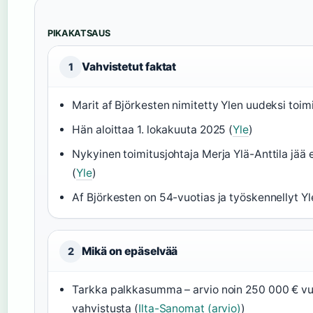
PIKAKATSAUS
Vahvistetut faktat
1
Marit af Björkesten nimitetty Ylen uudeksi toimi
Hän aloittaa 1. lokakuuta 2025 (
Yle
)
Nykyinen toimitusjohtaja Merja Ylä-Anttila jää 
(
Yle
)
Af Björkesten on 54-vuotias ja työskennellyt Yle
Mikä on epäselvää
2
Tarkka palkkasumma – arvio noin 250 000 € vuod
vahvistusta (
Ilta-Sanomat (arvio)
)