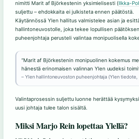
nimitti Marit af Björkestenin yksimielisesti (
Ilkka-Po
suljettu – ehdokkaita ei julkisteta ennen päätöstä.
Käytännössä Ylen hallitus valmistelee asian ja esit
hallintoneuvostolle, joka tekee lopullisen päätökse
puheenjohtaja perusteli valintaa monipuolisella kok
“Marit af Björkestenin monipuolinen kokemus me
hänestä erinomaisen valinnan Ylen uudeksi toimit
– Ylen hallintoneuvoston puheenjohtaja (Ylen tiedote,
Valintaprosessin suljettu luonne herättää kysymyksi
uusi johtaja tulee talon sisältä.
Miksi Marjo Rein lopettaa Ylellä?