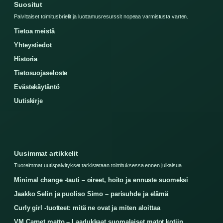
Suositut
Paivittaiset toimitusbriefit ja luottamusresurssit nopeaa varmistusta varten.
Tietoa meistä
Yhteystiedot
Historia
Tietosuojaseloste
Evästekäytäntö
Uutiskirje
Uusimmat artikkelit
Tuoreimmat uutispaivitykset tarkistetaan toimituksessa ennen julkaisua.
Minimal change -tauti – oireet, hoito ja ennuste suomeksi
Jaakko Selin ja puoliso Simo – parisuhde ja elämä
Curly girl -tuotteet: mitä ne ovat ja miten aloittaa
VM Carpet matto – Laadukkaat suomalaiset matot kotiin