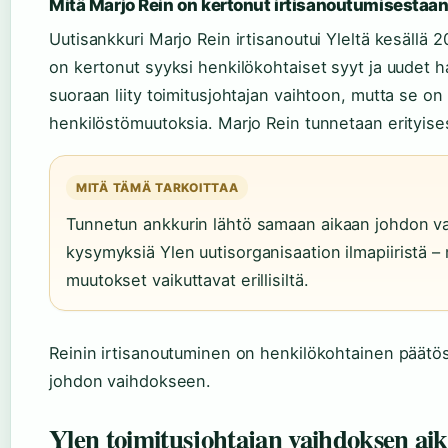
Mitä Marjo Rein on kertonut irtisanoutumisestaa
Uutisankkuri Marjo Rein irtisanoutui Yleltä kesällä 2
on kertonut syyksi henkilökohtaiset syyt ja uudet ha
suoraan liity toimitusjohtajan vaihtoon, mutta se o
henkilöstömuutoksia. Marjo Rein tunnetaan erityise
MITÄ TÄMÄ TARKOITTAA
Tunnetun ankkurin lähtö samaan aikaan johdon va
kysymyksiä Ylen uutisorganisaation ilmapiiristä – 
muutokset vaikuttavat erillisiltä.
Reinin irtisanoutuminen on henkilökohtainen päätös
johdon vaihdokseen.
Ylen toimitusjohtajan vaihdoksen ai