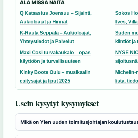
ALA MISSA NAITA
Q Katsastus Joensuu – Sijainti,
Sokos Hot
Aukioloajat ja Hinnat
Ilves, Vill
K-Rauta Seppälä – Aukioloajat,
Suden met
Yhteystiedot ja Palvelut
kiintiöt ja
Maxi-Cosi turvakaukalo – opas
NYSE NIO 
käyttöön ja turvallisuuteen
sijoitusn
Kinky Boots Oulu – musikaalin
Michelin-
esitysajat ja liput 2025
lista, tiedo
Usein kysytyt kysymykset
Mikä on Ylen uuden toimitusjohtajan koulutustau