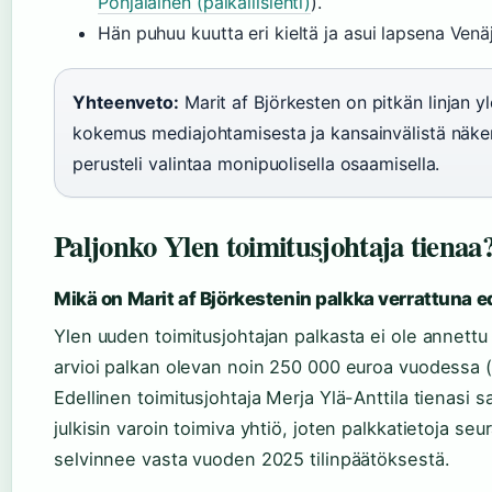
Pohjalainen (paikallislehti)
).
Hän puhuu kuutta eri kieltä ja asui lapsena Venäj
Yhteenveto:
Marit af Björkesten on pitkän linjan yl
kokemus mediajohtamisesta ja kansainvälistä näke
perusteli valintaa monipuolisella osaamisella.
Paljonko Ylen toimitusjohtaja tienaa
Mikä on Marit af Björkestenin palkka verrattuna e
Ylen uuden toimitusjohtajan palkasta ei ole annettu v
arvioi palkan olevan noin 250 000 euroa vuodessa (I
Edellinen toimitusjohtaja Merja Ylä-Anttila tienasi
julkisin varoin toimiva yhtiö, joten palkkatietoja se
selvinnee vasta vuoden 2025 tilinpäätöksestä.