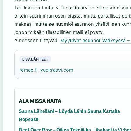
Tarkkuuden hinta: voit saada arvion 30 sekunnissa 
oikein suurimman osan ajasta, mutta paikalliset poikk
maksaa, mutta se huomioi asunnon yksilöllisen kunno
johon mikään tilastollinen malli ei pysty.
Aiheeseen liittyvää:
Myytävät asunnot Vääksyssä – O
LISÄLÄHTEET
remax.fi
,
vuokraovi.com
ALA MISSA NAITA
Sauna Lähelläni – Löydä Lähin Sauna Kartalta
Nopeasti
Bent Over Row – Oikea Tekniikka, Lihakset ja Virhee