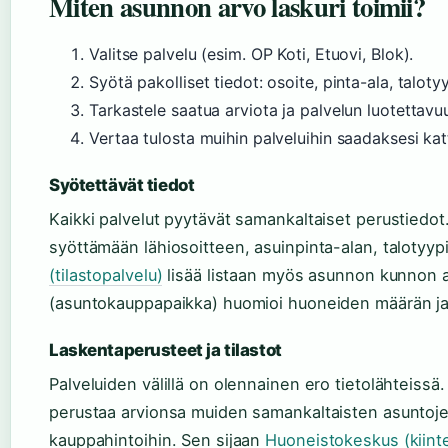
Miten asunnon arvo laskuri toimii?
Valitse palvelu (esim. OP Koti, Etuovi, Blok).
Syötä pakolliset tiedot: osoite, pinta-ala, talot
Tarkastele saatua arviota ja palvelun luotettavuu
Vertaa tulosta muihin palveluihin saadaksesi k
Syötettävät tiedot
Kaikki palvelut pyytävät samankaltaiset perustiedot
syöttämään lähiosoitteen, asuinpinta-alan, talotyy
(tilastopalvelu)
lisää listaan myös asunnon kunnon ar
(asuntokauppapaikka) huomioi huoneiden määrän ja 
Laskentaperusteet ja tilastot
Palveluiden välillä on olennainen ero tietolähteiss
perustaa arvionsa muiden samankaltaisten asuntojen
kauppahintoihin. Sen sijaan
Huoneistokeskus (kiinte