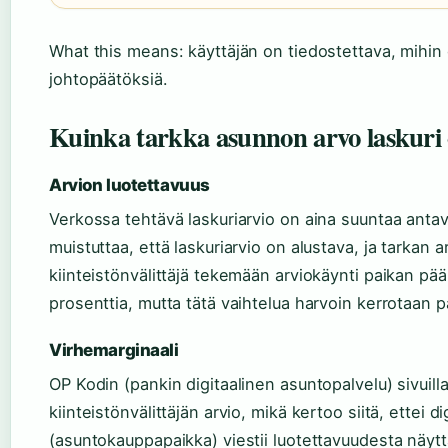
What this means: käyttäjän on tiedostettava, mihin
johtopäätöksiä.
Kuinka tarkka asunnon arvo laskuri
Arvion luotettavuus
Verkossa tehtävä laskuriarvio on aina suuntaa anta
muistuttaa, että laskuriarvio on alustava, ja tarkan
kiinteistönvälittäjä tekemään arviokäynti paikan pääl
prosenttia, mutta tätä vaihtelua harvoin kerrotaan pa
Virhemarginaali
OP Kodin (pankin digitaalinen asuntopalvelu) sivui
kiinteistönvälittäjän arvio, mikä kertoo siitä, ettei di
(asuntokauppapaikka) viestii luotettavuudesta näytt