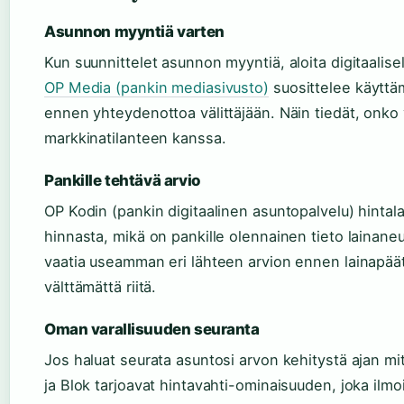
Asunnon myyntiä varten
Kun suunnittelet asunnon myyntiä, aloita digitaalisel
OP Media (pankin mediasivusto)
suosittelee käyttä
ennen yhteydenottoa välittäjään. Näin tiedät, onko v
markkinatilanteen kanssa.
Pankille tehtävä arvio
OP Kodin (pankin digitaalinen asuntopalvelu) hintal
hinnasta, mikä on pankille olennainen tieto lainaneu
vaatia useamman eri lähteen arvion ennen lainapäätö
välttämättä riitä.
Oman varallisuuden seuranta
Jos haluat seurata asuntosi arvon kehitystä ajan m
ja Blok tarjoavat hintavahti-ominaisuuden, joka ilm