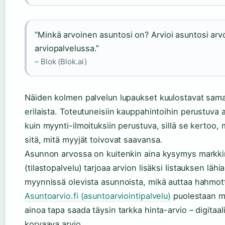
”Minkä arvoinen asuntosi on? Arvioi asuntosi arvo 
arviopalvelussa.”
– Blok (Blok.ai)
Näiden kolmen palvelun lupaukset kuulostavat samal
erilaista. Toteutuneisiin kauppahintoihin perustuva 
kuin myynti-ilmoituksiin perustuva, sillä se kertoo,
sitä, mitä myyjät toivovat saavansa.
Asunnon arvossa on kuitenkin aina kysymys markkin
(tilastopalvelu) tarjoaa arvion lisäksi listauksen läh
myynnissä olevista asunnoista, mikä auttaa hahmo
Asuntoarvio.fi (asuntoarviointipalvelu)
puolestaan mui
ainoa tapa saada täysin tarkka hinta-arvio – digitaal
korvaava arvio.