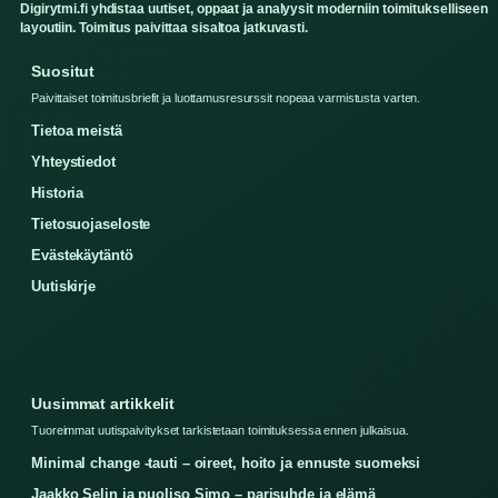
Digirytmi.fi yhdistaa uutiset, oppaat ja analyysit moderniin toimitukselliseen
layoutiin. Toimitus paivittaa sisaltoa jatkuvasti.
Suositut
Paivittaiset toimitusbriefit ja luottamusresurssit nopeaa varmistusta varten.
Tietoa meistä
Yhteystiedot
Historia
Tietosuojaseloste
Evästekäytäntö
Uutiskirje
Uusimmat artikkelit
Tuoreimmat uutispaivitykset tarkistetaan toimituksessa ennen julkaisua.
Minimal change -tauti – oireet, hoito ja ennuste suomeksi
Jaakko Selin ja puoliso Simo – parisuhde ja elämä