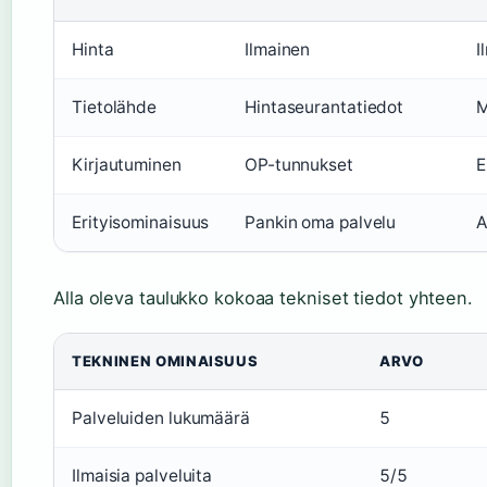
Hinta
Ilmainen
I
Tietolähde
Hintaseurantatiedot
M
Kirjautuminen
OP-tunnukset
E
Erityisominaisuus
Pankin oma palvelu
A
Alla oleva taulukko kokoaa tekniset tiedot yhteen.
TEKNINEN OMINAISUUS
ARVO
Palveluiden lukumäärä
5
Ilmaisia palveluita
5/5