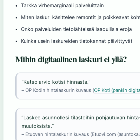
Tarkka virhemarginaali palveluittain
Miten laskuri käsittelee remontit ja poikkeavat koh
Onko palveluiden tietolähteissä laadullisia eroja
Kuinka usein laskureiden tietokannat päivittyvät
Mihin digitaalinen laskuri ei yllä?
”Katso arvio kotisi hinnasta.”
– OP Kodin hintalaskurin kuvaus (
OP Koti (pankin digit
”Laskee asunnollesi tilastoihin pohjautuvan hinta-a
muutoksista.”
– Etuoven hintalaskurin kuvaus (Etuovi.com (asuntoka