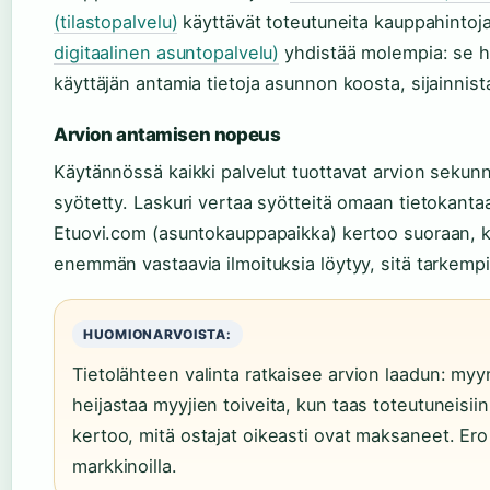
(tilastopalvelu)
käyttävät toteutuneita kauppahintoja
digitaalinen asuntopalvelu)
yhdistää molempia: se hy
käyttäjän antamia tietoja asunnon koosta, sijainnist
Arvion antamisen nopeus
Käytännössä kaikki palvelut tuottavat arvion sekunn
syötetty. Laskuri vertaa syötteitä omaan tietokantaan
Etuovi.com (asuntokauppapaikka) kertoo suoraan, ku
enemmän vastaavia ilmoituksia löytyy, sitä tarkempi
HUOMIONARVOISTA:
Tietolähteen valinta ratkaisee arvion laadun: myyn
heijastaa myyjien toiveita, kun taas toteutuneisii
kertoo, mitä ostajat oikeasti ovat maksaneet. Ero vo
markkinoilla.