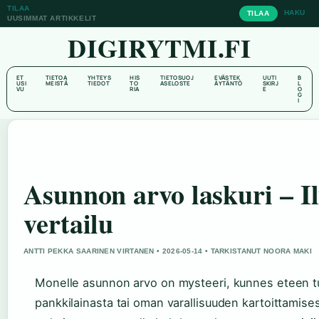
TILAA
HAKU
TILAA
UUSIMMAT ARTIKKELIT
DIGIRYTMI.FI
ET
TIETOA
YHTEYS
HIS
TIETOSUOJ
EVÄSTEK
UUTI
B
USI
MEISTÄ
TIEDOT
TO
ASELOSTE
ÄYTÄNTÖ
SKIRJ
L
VU
RIA
E
O
G
I
Asunnon arvo laskuri – I
vertailu
ANTTI PEKKA SAARINEN VIRTANEN • 2026-05-14 • TARKISTANUT NOORA MAKI
Monelle asunnon arvo on mysteeri, kunnes eteen tule
pankkilainasta tai oman varallisuuden kartoittamise