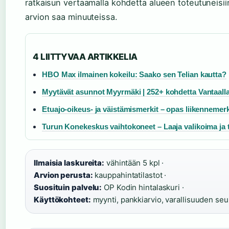
ratkaisun vertaamalla kohdetta alueen toteutuneisiin 
arvion saa minuuteissa.
4 LIITTYVAA ARTIKKELIA
HBO Max ilmainen kokeilu: Saako sen Telian kautta?
Myytävät asunnot Myyrmäki | 252+ kohdetta Vantaall
Etuajo-oikeus- ja väistämismerkit – opas liikennemer
Turun Konekeskus vaihtokoneet – Laaja valikoima ja 
Ilmaisia laskureita:
vähintään 5 kpl ·
Arvion perusta:
kauppahintatilastot ·
Suosituin palvelu:
OP Kodin hintalaskuri ·
Käyttökohteet:
myynti, pankkiarvio, varallisuuden seu