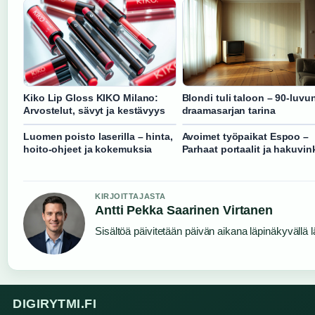
Kiko Lip Gloss KIKO Milano:
Blondi tuli taloon – 90-luvu
Arvostelut, sävyt ja kestävyys
draamasarjan tarina
Luomen poisto laserilla – hinta,
Avoimet työpaikat Espoo –
hoito-ohjeet ja kokemuksia
Parhaat portaalit ja hakuvink
KIRJOITTAJASTA
Antti Pekka Saarinen Virtanen
Sisältöä päivitetään päivän aikana läpinäkyvällä l
DIGIRYTMI.FI