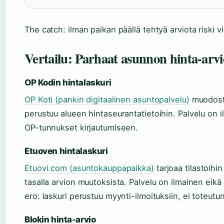
The catch: ilman paikan päällä tehtyä arviota riski v
Vertailu: Parhaat asunnon hinta-arvi
OP Kodin hintalaskuri
OP Koti (pankin digitaalinen asuntopalvelu)
muodosta
perustuu alueen hintaseurantatietoihin. Palvelu on ilm
OP-tunnukset kirjautumiseen.
Etuoven hintalaskuri
Etuovi.com (asuntokauppapaikka)
tarjoaa tilastoihi
tasalla arvion muutoksista. Palvelu on ilmainen eik
ero: laskuri perustuu myynti-ilmoituksiin, ei toteutu
Blokin hinta-arvio