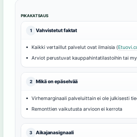
PIKAKATSAUS
Vahvistetut faktat
1
Kaikki vertaillut palvelut ovat ilmaisia (
Etuovi.
Arviot perustuvat kauppahintatilastoihin tai myy
Mikä on epäselvää
2
Virhemarginaali palveluittain ei ole julkisesti t
Remonttien vaikutusta arvioon ei kerrota
Aikajanasignaali
3