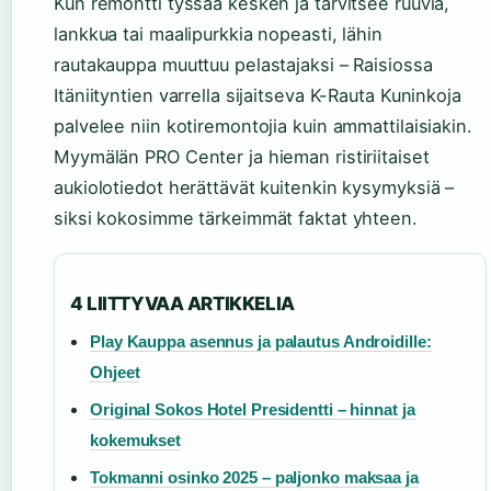
Kun remontti tyssää kesken ja tarvitsee ruuvia,
lankkua tai maalipurkkia nopeasti, lähin
rautakauppa muuttuu pelastajaksi – Raisiossa
Itäniityntien varrella sijaitseva K-Rauta Kuninkoja
palvelee niin kotiremontojia kuin ammattilaisiakin.
Myymälän PRO Center ja hieman ristiriitaiset
aukiolotiedot herättävät kuitenkin kysymyksiä –
siksi kokosimme tärkeimmät faktat yhteen.
4 LIITTYVAA ARTIKKELIA
Play Kauppa asennus ja palautus Androidille:
Ohjeet
Original Sokos Hotel Presidentti – hinnat ja
kokemukset
Tokmanni osinko 2025 – paljonko maksaa ja