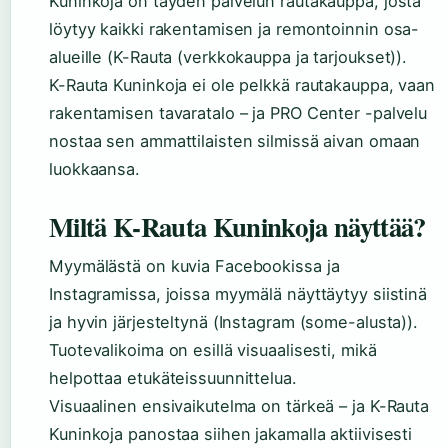
Kuninkoja on täyden palvelun rautakauppa, josta
löytyy kaikki rakentamisen ja remontoinnin osa-
alueille (K-Rauta (verkkokauppa ja tarjoukset)).
K-Rauta Kuninkoja ei ole pelkkä rautakauppa, vaan
rakentamisen tavaratalo – ja PRO Center -palvelu
nostaa sen ammattilaisten silmissä aivan omaan
luokkaansa.
Miltä K-Rauta Kuninkoja näyttää?
Myymälästä on kuvia Facebookissa ja
Instagramissa, joissa myymälä näyttäytyy siistinä
ja hyvin järjesteltynä (Instagram (some-alusta)).
Tuotevalikoima on esillä visuaalisesti, mikä
helpottaa etukäteissuunnittelua.
Visuaalinen ensivaikutelma on tärkeä – ja K-Rauta
Kuninkoja panostaa siihen jakamalla aktiivisesti