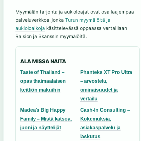
Myymälän tarjonta ja aukioloajat ovat osa laajempaa
palveluverkkoa, jonka
Turun myymälöitä ja
aukioloaikoja
käsittelevässä oppaassa vertaillaan
Raision ja Skanssin myymälöitä.
ALA MISSA NAITA
Taste of Thailand –
Phanteks XT Pro Ultra
opas thaimaalaisen
– arvostelu,
keittiön makuihin
ominaisuudet ja
vertailu
Madea’s Big Happy
Cash-In Consulting –
Family – Mistä katsoa,
Kokemuksia,
juoni ja näyttelijät
asiakaspalvelu ja
laskutus