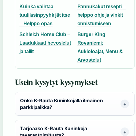
Kuinka vaihtaa
Pannukakut resepti –
tuulilasinpyyhkijät itse
helppo ohje ja vinkit
– Helppo opas
onnistumiseen
Schleich Horse Club –
Burger King
Laadukkaat hevoslelut
Rovaniemi:
ja tallit
Aukioloajat, Menu &
Arvostelut
Usein kysytyt kysymykset
Onko K-Rauta Kuninkojalla ilmainen
parkkipaikka?
Tarjoaako K-Rauta Kuninkoja
tavarantoimitusta?