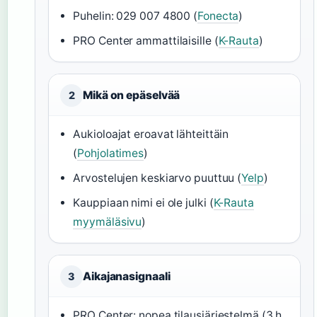
Puhelin: 029 007 4800 (
Fonecta
)
PRO Center ammattilaisille (
K-Rauta
)
Mikä on epäselvää
2
Aukioloajat eroavat lähteittäin
(
Pohjolatimes
)
Arvostelujen keskiarvo puuttuu (
Yelp
)
Kauppiaan nimi ei ole julki (
K-Rauta
myymäläsivu
)
Aikajanasignaali
3
PRO Center: nopea tilausjärjestelmä (3 h