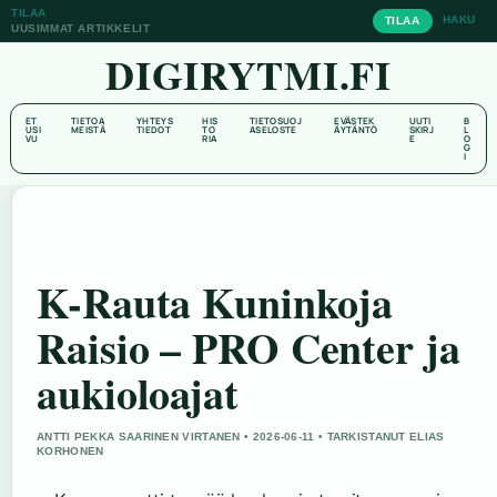
TILAA
HAKU
TILAA
UUSIMMAT ARTIKKELIT
DIGIRYTMI.FI
ET
TIETOA
YHTEYS
HIS
TIETOSUOJ
EVÄSTEK
UUTI
B
USI
MEISTÄ
TIEDOT
TO
ASELOSTE
ÄYTÄNTÖ
SKIRJ
L
VU
RIA
E
O
G
I
K-Rauta Kuninkoja
Raisio – PRO Center ja
aukioloajat
ANTTI PEKKA SAARINEN VIRTANEN • 2026-06-11 • TARKISTANUT ELIAS
KORHONEN