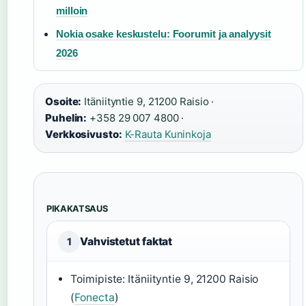
milloin
Nokia osake keskustelu: Foorumit ja analyysit
2026
Osoite:
Itäniityntie 9, 21200 Raisio ·
Puhelin:
+358 29 007 4800 ·
Verkkosivusto:
K-Rauta Kuninkoja
PIKAKATSAUS
Vahvistetut faktat
1
Toimipiste: Itäniityntie 9, 21200 Raisio
(
Fonecta
)