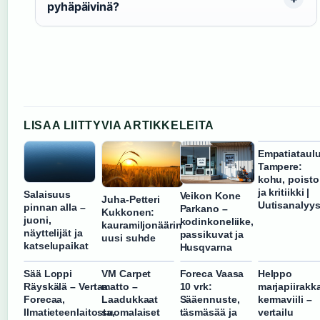
pyhäpäivinä?
LISAA LIITTYVIA ARTIKKELEITA
Empatiataul
Tampere:
kohu, poisto
ja kritiikki |
Salaisuus
Veikon Kone
Juha-Petteri
Uutisanalyys
pinnan alla –
Parkano –
Kukkonen:
juoni,
kodinkoneliike,
kauramiljonäärin
näyttelijät ja
passikuvat ja
uusi suhde
katselupaikat
Husqvarna
Sää Loppi
VM Carpet
Foreca Vaasa
Helppo
Räyskälä – Vertaa
matto –
10 vrk:
marjapiirakk
Forecaa,
Laadukkaat
Sääennuste,
kermaviili –
Ilmatieteenlaitosta,
suomalaiset
täsmäsää ja
vertailu