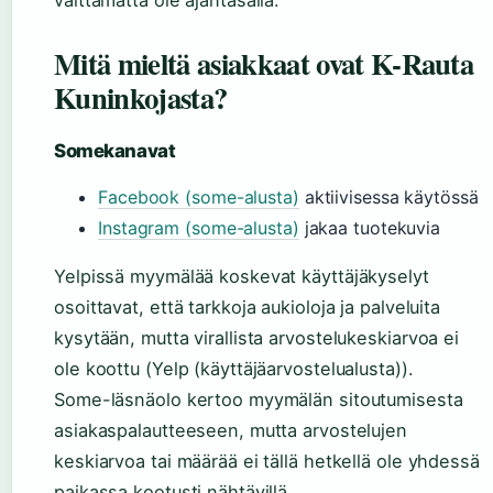
välttämättä ole ajantasalla.
Mitä mieltä asiakkaat ovat K-Rauta
Kuninkojasta?
Somekanavat
Facebook (some-alusta)
aktiivisessa käytössä
Instagram (some-alusta)
jakaa tuotekuvia
Yelpissä myymälää koskevat käyttäjäkyselyt
osoittavat, että tarkkoja aukioloja ja palveluita
kysytään, mutta virallista arvostelukeskiarvoa ei
ole koottu (Yelp (käyttäjäarvostelualusta)).
Some-läsnäolo kertoo myymälän sitoutumisesta
asiakaspalautteeseen, mutta arvostelujen
keskiarvoa tai määrää ei tällä hetkellä ole yhdessä
paikassa kootusti nähtävillä.