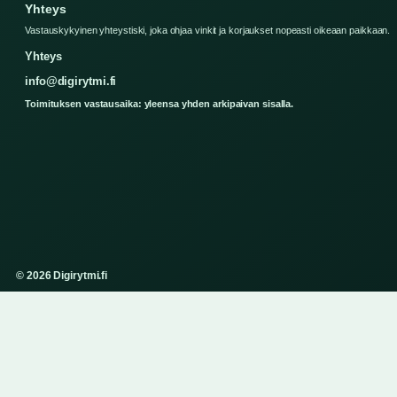
Yhteys
Vastauskykyinen yhteystiski, joka ohjaa vinkit ja korjaukset nopeasti oikeaan paikkaan.
Yhteys
info@digirytmi.fi
Toimituksen vastausaika: yleensa yhden arkipaivan sisalla.
© 2026 Digirytmi.fi