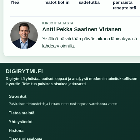
Yleä
matot kotiin
sadetutka
parhaista
resepteistä
KIRJOITTAJASTA
Antti Pekka Saarinen Virtanen
Sisältöä päivitetään päivän aikana läpinäkyvällä
lähdearvioinnilla.
DIGIRYTMI.FI
Digirytmi.fi yhdistaa uutiset, oppaat ja analyysit moderniin toimitukselliseen
layoutiin. Toimitus paivittaa sisaltoa jatkuvasti.
Suositut
Paivittaiset toimitusbriefit ja luottamusresurssit nopeaa varmistusta varten.
Tietoa meistä
Yhteystiedot
Historia
Tietosuojaseloste