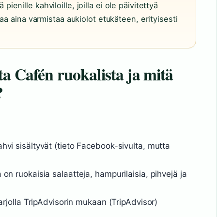
ä pienille kahviloille, joilla ei ole päivitettyä
aa aina varmistaa aukiolot etukäteen, erityisesti
a Cafén ruokalista ja mitä
?
ahvi sisältyvät (tieto Facebook-sivulta, mutta
 on ruokaisia salaatteja, hampurilaisia, pihvejä ja
 tarjolla TripAdvisorin mukaan (TripAdvisor)