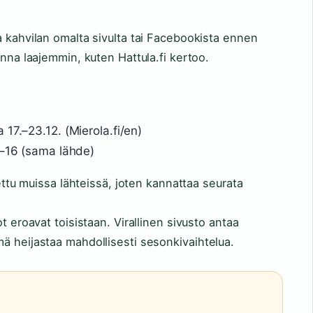
a kahvilan omalta sivulta tai Facebookista ennen
inna laajemmin, kuten Hattula.fi kertoo.
17.–23.12. (Mierola.fi/en)
1–16 (sama lähde)
tettu muissa lähteissä, joten kannattaa seurata
t eroavat toisistaan. Virallinen sivusto antaa
ä heijastaa mahdollisesti sesonkivaihtelua.