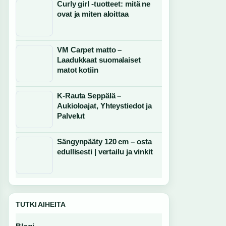
Curly girl -tuotteet: mitä ne
ovat ja miten aloittaa
VM Carpet matto –
Laadukkaat suomalaiset
matot kotiin
K-Rauta Seppälä –
Aukioloajat, Yhteystiedot ja
Palvelut
Sängynpääty 120 cm – osta
edullisesti | vertailu ja vinkit
TUTKI AIHEITA