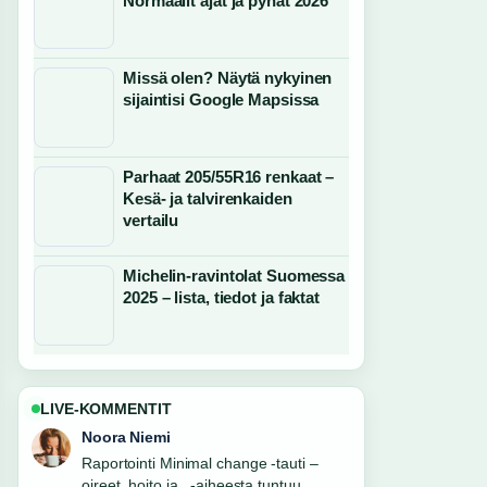
Normaalit ajat ja pyhät 2026
Missä olen? Näytä nykyinen
sijaintisi Google Mapsissa
Parhaat 205/55R16 renkaat –
Kesä- ja talvirenkaiden
vertailu
Michelin-ravintolat Suomessa
2025 – lista, tiedot ja faktat
LIVE-KOMMENTIT
Noora Niemi
Raportointi Minimal change -tauti –
oireet, hoito ja...-aiheesta tuntuu