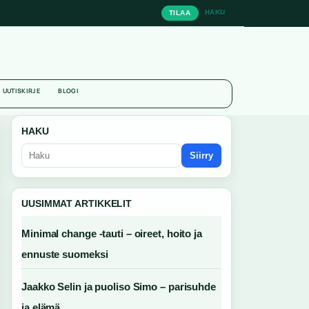
HAKU
TILAA
UUTISKIRJE
BLOGI
HAKU
Siirry
UUSIMMAT ARTIKKELIT
Minimal change -tauti – oireet, hoito ja
ennuste suomeksi
Jaakko Selin ja puoliso Simo – parisuhde
ja elämä