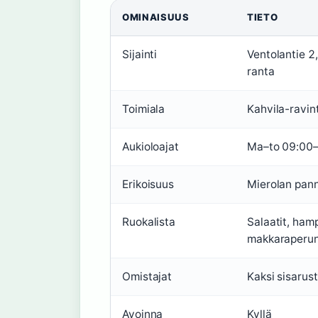
OMINAISUUS
TIETO
Sijainti
Ventolantie 2
ranta
Toimiala
Kahvila-ravin
Aukioloajat
Ma–to 09:00–
Erikoisuus
Mierolan pan
Ruokalista
Salaatit, hamp
makkaraperu
Omistajat
Kaksi sisarus
Avoinna
Kyllä