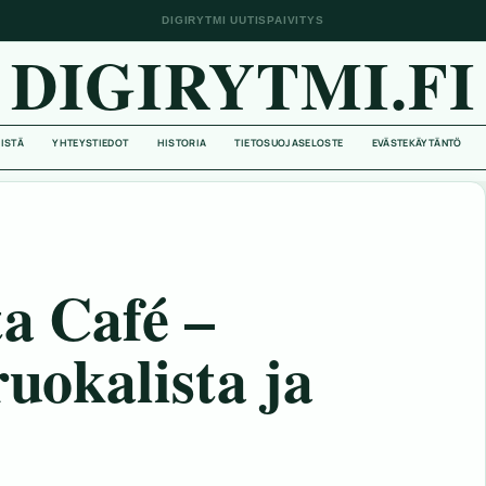
DIGIRYTMI UUTISPAIVITYS
DIGIRYTMI.FI
EISTÄ
YHTEYSTIEDOT
HISTORIA
TIETOSUOJASELOSTE
EVÄSTEKÄYTÄNTÖ
ta Café –
ruokalista ja