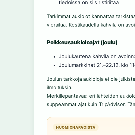
tiedoissa on siis ristiriitaa
Tarkimmat aukiolot kannattaa tarkista
vierailua. Kesäkaudella kahvila on avo
Poikkeusaukioloajat (joulu)
Joulukautena kahvila on avoinna 
Joulumarkkinat 21.–22.12. klo 1
Joulun tarkkoja aukioloja ei ole julkis
ilmoituksia.
Merkillepantavaa: eri lähteiden aukiolo
suppeammat ajat kuin TripAdvisor. Täm
HUOMIONARVOISTA