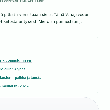
• TARKISTANUT MIKAEL LAINE
lä pitkään vierailtuaan siellä. Tämä Vanajaveden
t kiitosta erityisesti Mierolan pannustaan ja
inkit onnistumiseen
oidille: Ohjeet
rkesten – palkka ja tausta
a mediaura (2025)