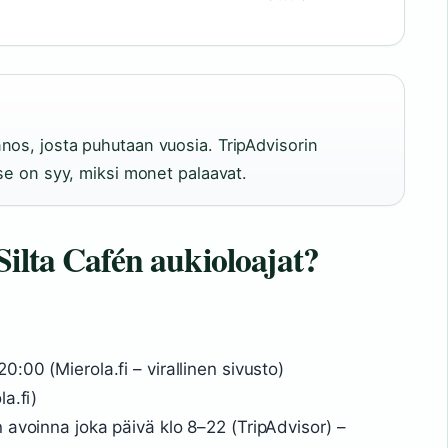
nos, josta puhutaan vuosia. TripAdvisorin
 se on syy, miksi monet palaavat.
ilta Cafén aukioloajat?
:00 (Mierola.fi – virallinen sivusto)
a.fi)
 avoinna joka päivä klo 8–22 (TripAdvisor) –