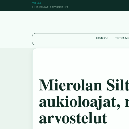
TILAA
UUSIMMAT ARTIKKELIT
ETUSIVU
TIETOA M
Mierolan Sil
aukioloajat, 
arvostelut