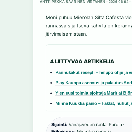
ANTTI PEKKA SAARINEN VIRTANEN • 2026-06-04 
Moni puhuu Mierolan Silta Cafesta vie
rannassa sijaitseva kahvila on keränny
järvimaisemistaan.
4 LIITTYVAA ARTIKKELIA
Pannukakut resepti – helppo ohje ja v
Play Kauppa asennus ja palautus Andr
Ylen uusi toimitusjohtaja Marit af Bjö
Minna Kuukka paino – Faktat, huhut j
Sijainti:
Vanajaveden ranta, Parola ·
Erikoisuus:
Mierolan pannu ·