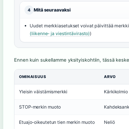
Mitä seuraavaksi
4
Uudet merkkiasetukset voivat päivittää merkkien
(liikenne- ja viestintävirasto)
)
Ennen kuin sukellamme yksityiskohtiin, tässä kesk
OMINAISUUS
ARVO
Yleisin väistämismerkki
Kärkikolmio
STOP-merkin muoto
Kahdeksank
Etuajo-oikeutetun tien merkin muoto
Neliö