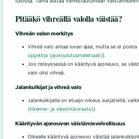
tulossa. Tämä auttaa valmistautumaan väistämiseen
Pitääkö vihreällä valolla väistää?
Vihreän valon merkitys
Vihreä valo antaa luvan ajaa, mutta se ei poista 
oppikirja (ajokoulutusmateriaali)
).
Jos risteyksessä on kääntyvä ajoneuvo, se väistää
valo olisi vihreä.
Jalankulkijat ja vihreä valo
Jalankulkijalla on etuajo-oikeus suojatiellä, vaikk
(liikenne- ja viestintävirasto)
).
Kääntyvän ajoneuvon väistämisvelvollisuus
Oikealle kääntyvä ajoneuvo väistää jalankulkijoita 