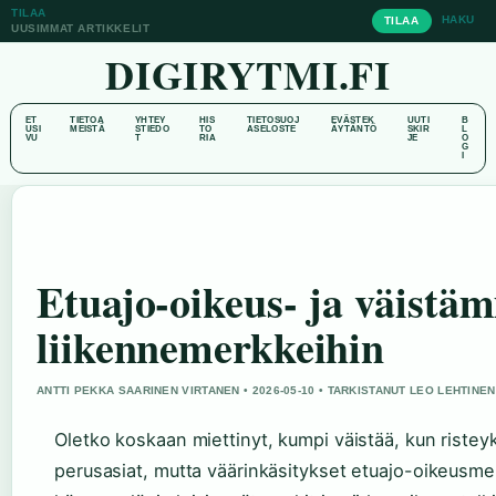
TILAA
HAKU
TILAA
UUSIMMAT ARTIKKELIT
DIGIRYTMI.FI
ET
TIETOA
YHTEY
HIS
TIETOSUOJ
EVÄSTEK
UUTI
B
USI
MEISTÄ
STIEDO
TO
ASELOSTE
ÄYTÄNTÖ
SKIR
L
VU
T
RIA
JE
O
G
I
Etuajo-oikeus- ja väistäm
liikennemerkkeihin
ANTTI PEKKA SAARINEN VIRTANEN • 2026-05-10 • TARKISTANUT LEO LEHTINEN
Oletko koskaan miettinyt, kumpi väistää, kun risteyk
perusasiat, mutta väärinkäsitykset etuajo-oikeusmer