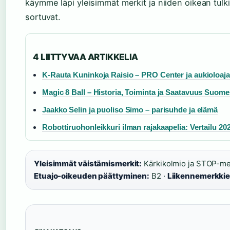
käymme läpi yleisimmät merkit ja niiden oikean tul
sortuvat.
4 LIITTYVAA ARTIKKELIA
K-Rauta Kuninkoja Raisio – PRO Center ja aukioloaja
Magic 8 Ball – Historia, Toiminta ja Saatavuus Suom
Jaakko Selin ja puoliso Simo – parisuhde ja elämä
Robottiruohonleikkuri ilman rajakaapelia: Vertailu 20
Yleisimmät väistämismerkit:
Kärkikolmio ja STOP-me
Etuajo-oikeuden päättyminen:
B2 ·
Liikennemerkkie