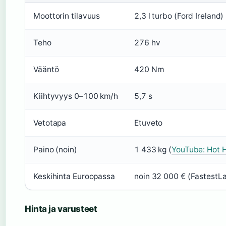
Moottorin tilavuus
2,3 l turbo (Ford Ireland)
Teho
276 hv
Vääntö
420 Nm
Kiihtyvyys 0–100 km/h
5,7 s
Vetotapa
Etuveto
Paino (noin)
1 433 kg (
YouTube: Hot 
Keskihinta Euroopassa
noin 32 000 € (FastestL
Hinta ja varusteet