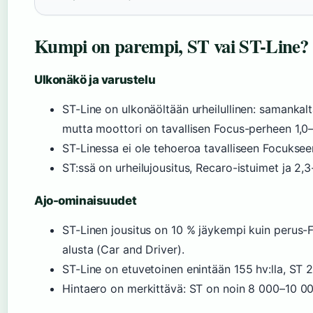
Kumpi on parempi, ST vai ST-Line?
Ulkonäkö ja varustelu
ST-Line on ulkonäöltään urheilullinen: samankalt
mutta moottori on tavallisen Focus-perheen 1,0–1,
ST-Linessa ei ole tehoeroa tavalliseen Focuksee
ST:ssä on urheilujousitus, Recaro-istuimet ja 2,3-
Ajo-ominaisuudet
ST-Linen jousitus on 10 % jäykempi kuin perus-
alusta (Car and Driver).
ST-Line on etuvetoinen enintään 155 hv:lla, ST 2
Hintaero on merkittävä: ST on noin 8 000–10 000