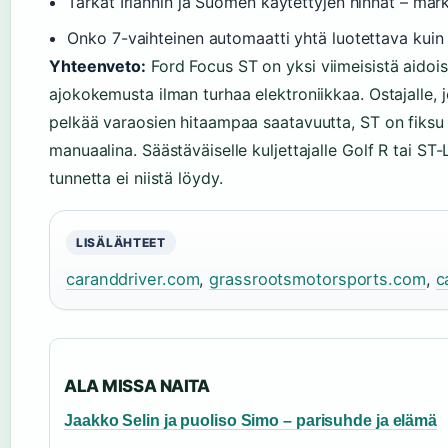
Tarkat Irlannin ja Suomen käytettyjen hinnat – mark
Onko 7-vaihteinen automaatti yhtä luotettava kuin
Yhteenveto:
Ford Focus ST on yksi viimeisistä aidois
ajokokemusta ilman turhaa elektroniikkaa. Ostajalle,
pelkää varaosien hitaampaa saatavuutta, ST on fiksu v
manuaalina. Säästäväiselle kuljettajalle Golf R tai ST-
tunnetta ei niistä löydy.
LISÄLÄHTEET
caranddriver.com
,
grassrootsmotorsports.com
,
c
ALA MISSA NAITA
Jaakko Selin ja puoliso Simo – parisuhde ja elämä