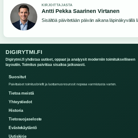
KIRJOITTAJASTA
Antti Pekka Saarinen Virtanen
Sisältöä päivitetään päivän aikana läpinäkyvällä l
DIGIRYTMI.FI
Digirytmi.fi yhdistaa uutiset, oppaat ja analyysit moderniin toimitukselliseen
layoutiin. Toimitus paivittaa sisaltoa jatkuvasti.
Suositut
Paivittaiset toimitusbriefit ja luottamusresurssit nopeaa varmistusta varten.
Tietoa meistä
Yhteystiedot
Historia
Tietosuojaseloste
Evästekäytäntö
Uutiskirje