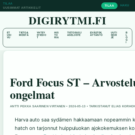
TILAA
HAKU
TILAA
UUSIMMAT ARTIKKELIT
DIGIRYTMI.FI
ET
TIETOA
YHTEY
HIS
TIETOSUOJ
EVÄSTEK
UUTI
B
USI
MEISTÄ
STIEDO
TO
ASELOSTE
ÄYTÄNTÖ
SKIR
L
VU
T
RIA
JE
O
G
I
Ford Focus ST – Arvostelu,
ongelmat
ANTTI PEKKA SAARINEN VIRTANEN • 2026-05-13 • TARKISTANUT ELIAS KORHO
Harva auto saa sydämen hakkaamaan nopeammin ku
hatch on tarjonnut huippuluokan ajokokemuksen koh