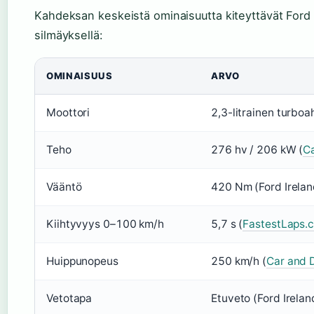
Kahdeksan keskeistä ominaisuutta kiteyttävät Ford F
silmäyksellä:
OMINAISUUS
ARVO
Moottori
2,3-litrainen turboa
Teho
276 hv / 206 kW (
Ca
Vääntö
420 Nm (Ford Irelan
Kiihtyvyys 0–100 km/h
5,7 s (
FastestLaps.c
Huippunopeus
250 km/h (
Car and D
Vetotapa
Etuveto (Ford Irelan