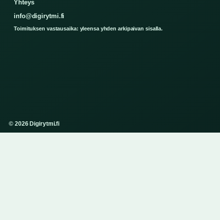
Yhteys
info@digirytmi.fi
Toimituksen vastausaika: yleensa yhden arkipaivan sisalla.
© 2026 Digirytmi.fi