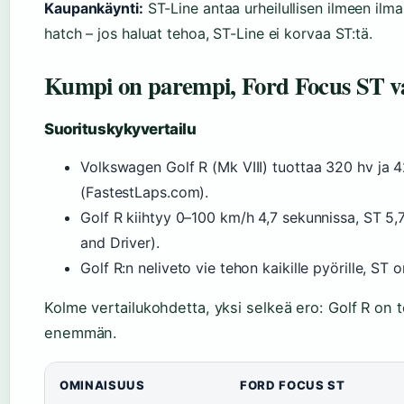
Kaupankäynti:
ST-Line antaa urheilullisen ilmeen ilm
hatch – jos haluat tehoa, ST-Line ei korvaa ST:tä.
Kumpi on parempi, Ford Focus ST v
Suorituskykyvertailu
Volkswagen Golf R (Mk VIII) tuottaa 320 hv ja
(FastestLaps.com).
Golf R kiihtyy 0–100 km/h 4,7 sekunnissa, ST 5,7
and Driver).
Golf R:n neliveto vie tehon kaikille pyörille, ST 
Kolme vertailukohdetta, yksi selkeä ero: Golf R on
enemmän.
OMINAISUUS
FORD FOCUS ST