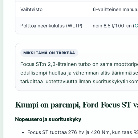
Vaihteisto
6-vaihteinen manuaa
Polttoaineenkulutus (WLTP)
noin 8,5 l/100 km (
C
MIKSI TÄMÄ ON TÄRKEÄÄ
Focus ST:n 2,3-litrainen turbo on sama moottorip
edullisempi huoltaa ja vähemmän altis äärimmäisel
tarkoittaa luotettavuutta ilman suorituskykytinko
Kumpi on parempi, Ford Focus ST v
Nopeusero ja suorituskyky
Focus ST tuottaa 276 hv ja 420 Nm, kun taas RS