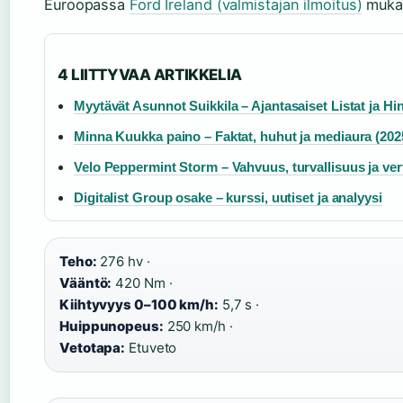
Euroopassa
Ford Ireland (valmistajan ilmoitus)
mukaa
4 LIITTYVAA ARTIKKELIA
Myytävät Asunnot Suikkila – Ajantasaiset Listat ja Hi
Minna Kuukka paino – Faktat, huhut ja mediaura (202
Velo Peppermint Storm – Vahvuus, turvallisuus ja vert
Digitalist Group osake – kurssi, uutiset ja analyysi
Teho:
276 hv ·
Vääntö:
420 Nm ·
Kiihtyvyys 0–100 km/h:
5,7 s ·
Huippunopeus:
250 km/h ·
Vetotapa:
Etuveto