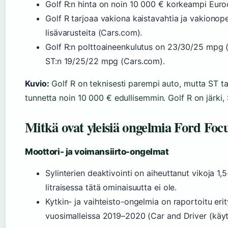
Golf R:n hinta on noin 10 000 € korkeampi Eur
Golf R tarjoaa vakiona kaistavahtia ja vakiono
lisävarusteita (Cars.com).
Golf R:n polttoaineenkulutus on 23/30/25 mpg (
ST:n 19/25/22 mpg (Cars.com).
Kuvio:
Golf R on teknisesti parempi auto, mutta ST 
tunnetta noin 10 000 € edullisemmin. Golf R on järki,
Mitkä ovat yleisiä ongelmia Ford Foc
Moottori- ja voimansiirto-ongelmat
Sylinterien deaktivointi on aiheuttanut vikoja 1,
litraisessa tätä ominaisuutta ei ole.
Kytkin- ja vaihteisto-ongelmia on raportoitu erit
vuosimalleissa 2019–2020 (Car and Driver (käytt