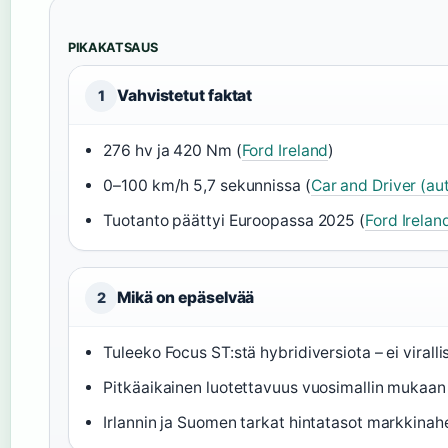
PIKAKATSAUS
Vahvistetut faktat
1
276 hv ja 420 Nm (
Ford Ireland
)
0–100 km/h 5,7 sekunnissa (
Car and Driver (au
Tuotanto päättyi Euroopassa 2025 (
Ford Irelan
Mikä on epäselvää
2
Tuleeko Focus ST:stä hybridiversiota – ei viralli
Pitkäaikainen luotettavuus vuosimallin mukaan
Irlannin ja Suomen tarkat hintatasot markkinah