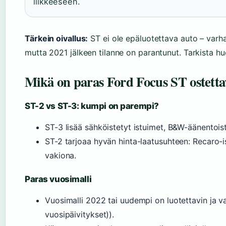
liikkeeseen.
Tärkein oivallus:
ST ei ole epäluotettava auto – varhai
mutta 2021 jälkeen tilanne on parantunut. Tarkista hu
Mikä on paras Ford Focus ST ostetta
ST-2 vs ST-3: kumpi on parempi?
ST-3 lisää sähköistetyt istuimet, B&W-äänentois
ST-2 tarjoaa hyvän hinta-laatusuhteen: Recaro-i
vakiona.
Paras vuosimalli
Vuosimalli 2022 tai uudempi on luotettavin ja var
vuosipäivitykset)).