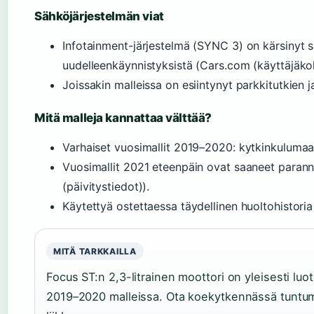
Sähköjärjestelmän viat
Infotainment-järjestelmä (SYNC 3) on kärsinyt sa
uudelleenkäynnistyksistä (Cars.com (käyttäjäko
Joissakin malleissa on esiintynyt parkkitutkien j
Mitä malleja kannattaa välttää?
Varhaiset vuosimallit 2019–2020: kytkinkulumaa
Vuosimallit 2021 eteenpäin ovat saaneet parannu
(päivitystiedot)).
Käytettyä ostettaessa täydellinen huoltohistoria
MITÄ TARKKAILLA
Focus ST:n 2,3-litrainen moottori on yleisesti luo
2019–2020 malleissa. Ota koekytkennässä tuntum