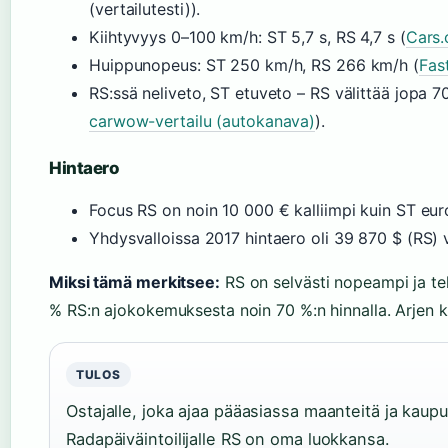
(vertailutesti)).
Kiihtyvyys 0–100 km/h: ST 5,7 s, RS 4,7 s (
Cars
Huippunopeus: ST 250 km/h, RS 266 km/h (
Fas
RS:ssä neliveto, ST etuveto – RS välittää jopa 7
carwow-vertailu (autokanava)
).
Hintaero
Focus RS on noin 10 000 € kalliimpi kuin ST euroo
Yhdysvalloissa 2017 hintaero oli 39 870 $ (RS) 
Miksi tämä merkitsee:
RS on selvästi nopeampi ja te
% RS:n ajokokemuksesta noin 70 %:n hinnalla. Arjen k
TULOS
Ostajalle, joka ajaa pääasiassa maanteitä ja kaupu
Radapäiväintoilijalle RS on oma luokkansa.