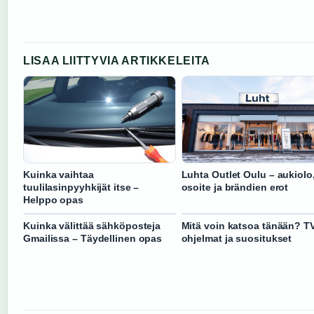
LISAA LIITTYVIA ARTIKKELEITA
Kuinka vaihtaa
Luhta Outlet Oulu – aukiolo
tuulilasinpyyhkijät itse –
osoite ja brändien erot
Helppo opas
Kuinka välittää sähköposteja
Mitä voin katsoa tänään? TV
Gmailissa – Täydellinen opas
ohjelmat ja suositukset