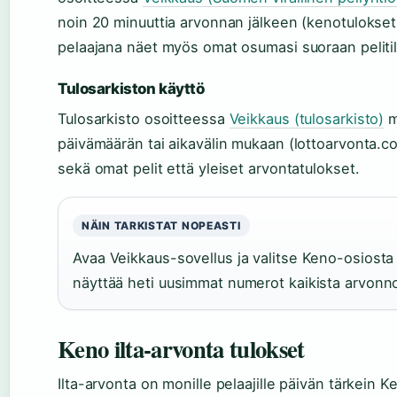
noin 20 minuuttia arvonnan jälkeen (kenotulokset
pelaajana näet myös omat osumasi suoraan pelitili
Tulosarkiston käyttö
Tulosarkisto osoitteessa
Veikkaus (tulosarkisto)
m
päivämäärän tai aikavälin mukaan (lottoarvonta.co
sekä omat pelit että yleiset arvontatulokset.
NÄIN TARKISTAT NOPEASTI
Avaa Veikkaus-sovellus ja valitse Keno-osiosta 
näyttää heti uusimmat numerot kaikista arvonnoi
Keno ilta-arvonta tulokset
Ilta-arvonta on monille pelaajille päivän tärkein 