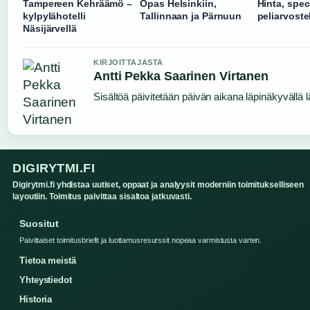
Tampereen Kehräämö –
Opas Helsinkiin,
Hinta, spec
kylpylähotelli
Tallinnaan ja Pärnuun
peliarvoste
Näsijärvellä
KIRJOITTAJASTA
Antti Pekka Saarinen Virtanen
Sisältöä päivitetään päivän aikana läpinäkyvällä l
DIGIRYTMI.FI
Digirytmi.fi yhdistaa uutiset, oppaat ja analyysit moderniin toimitukselliseen
layoutiin. Toimitus paivittaa sisaltoa jatkuvasti.
Suositut
Paivittaiset toimitusbriefit ja luottamusresurssit nopeaa varmistusta varten.
Tietoa meistä
Yhteystiedot
Historia