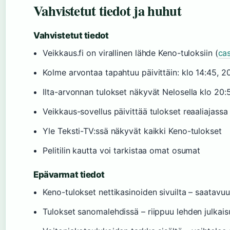
Vahvistetut tiedot ja huhut
Vahvistetut tiedot
Veikkaus.fi on virallinen lähde Keno-tuloksiin (
cas
Kolme arvontaa tapahtuu päivittäin: klo 14:45, 2
Ilta-arvonnan tulokset näkyvät Nelosella klo 20:
Veikkaus-sovellus päivittää tulokset reaaliajassa
Yle Teksti-TV:ssä näkyvät kaikki Keno-tulokset
Pelitilin kautta voi tarkistaa omat osumat
Epävarmat tiedot
Keno-tulokset nettikasinoiden sivuilta – saatavuu
Tulokset sanomalehdissä – riippuu lehden julkais