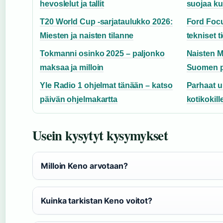
hevoslelut ja tallit
suojaa ku
T20 World Cup -sarjataulukko 2026:
Ford Focu
Miesten ja naisten tilanne
tekniset t
Tokmanni osinko 2025 – paljonko
Naisten M
maksaa ja milloin
Suomen pr
Yle Radio 1 ohjelmat tänään – katso
Parhaat u 
päivän ohjelmakartta
kotikokill
Usein kysytyt kysymykset
Milloin Keno arvotaan?
Kuinka tarkistan Keno voitot?