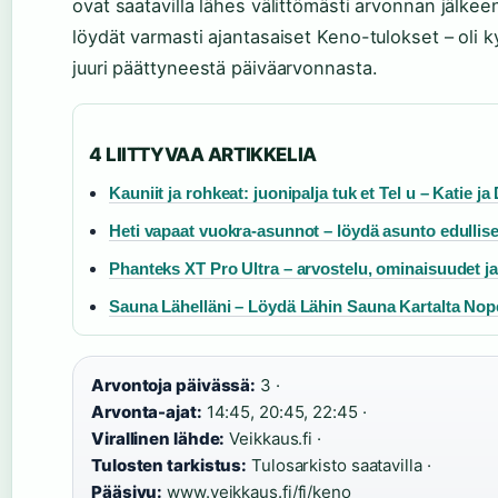
ovat saatavilla lähes välittömästi arvonnan jälke
löydät varmasti ajantasaiset Keno-tulokset – oli kys
juuri päättyneestä päiväarvonnasta.
4 LIITTYVAA ARTIKKELIA
Kauniit ja rohkeat: juonipalja tuk et Tel u – Katie ja
Heti vapaat vuokra-asunnot – löydä asunto edullise
Phanteks XT Pro Ultra – arvostelu, ominaisuudet ja
Sauna Lähelläni – Löydä Lähin Sauna Kartalta Nop
Arvontoja päivässä:
3 ·
Arvonta-ajat:
14:45, 20:45, 22:45 ·
Virallinen lähde:
Veikkaus.fi ·
Tulosten tarkistus:
Tulosarkisto saatavilla ·
Pääsivu:
www.veikkaus.fi/fi/keno