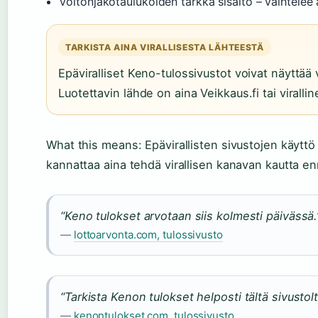
Voitonjakotaulukoiden tarkka sisältö – vaihtelee 
TARKISTA AINA VIRALLISESTA LÄHTEESTÄ
Epäviralliset Keno-tulossivustot voivat näyttää 
Luotettavin lähde on aina Veikkaus.fi tai virallin
What this means: Epävirallisten sivustojen käyttö
kannattaa aina tehdä virallisen kanavan kautta e
“Keno tulokset arvotaan siis kolmesti päivässä.
—
lottoarvonta.com, tulossivusto
“Tarkista Kenon tulokset helposti tältä sivustolt
—
kenontulokset.com, tulossivusto