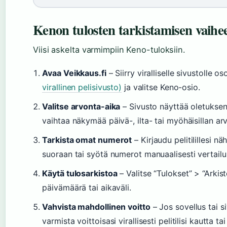
Kenon tulosten tarkistamisen vaihe
Viisi askelta varmimpiin Keno-tuloksiin.
Avaa Veikkaus.fi
– Siirry viralliselle sivustolle o
virallinen pelisivusto)
ja valitse Keno-osio.
Valitse arvonta-aika
– Sivusto näyttää oletuksen
vaihtaa näkymää päivä-, ilta- tai myöhäisillan ar
Tarkista omat numerot
– Kirjaudu pelitilillesi 
suoraan tai syötä numerot manuaalisesti vertailu
Käytä tulosarkistoa
– Valitse “Tulokset” > “Arkis
päivämäärä tai aikaväli.
Vahvista mahdollinen voitto
– Jos sovellus tai s
varmista voittoisasi virallisesti pelitilisi kautta t