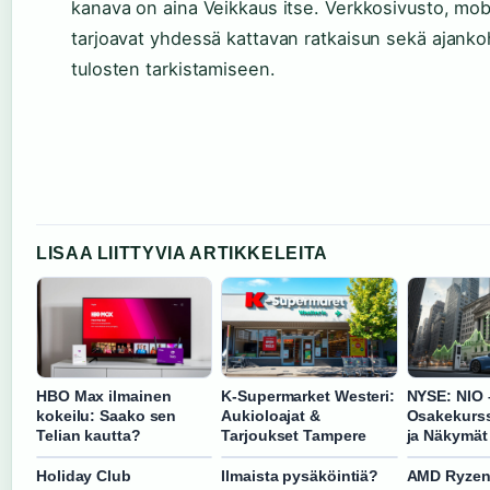
kanava on aina Veikkaus itse. Verkkosivusto, mobii
tarjoavat yhdessä kattavan ratkaisun sekä ajankoht
tulosten tarkistamiseen.
LISAA LIITTYVIA ARTIKKELEITA
HBO Max ilmainen
K-Supermarket Westeri:
NYSE: NIO 
kokeilu: Saako sen
Aukioloajat &
Osakekurss
Telian kautta?
Tarjoukset Tampere
ja Näkymät
Holiday Club
Ilmaista pysäköintiä?
AMD Ryzen