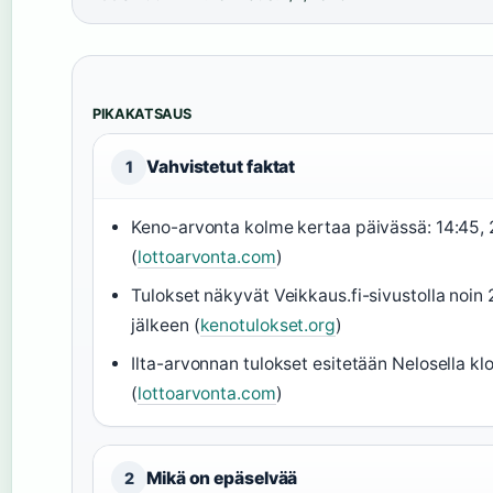
PIKAKATSAUS
Vahvistetut faktat
1
Keno-arvonta kolme kertaa päivässä: 14:45, 
(
lottoarvonta.com
)
Tulokset näkyvät Veikkaus.fi-sivustolla noin
jälkeen (
kenotulokset.org
)
Ilta-arvonnan tulokset esitetään Nelosella kl
(
lottoarvonta.com
)
Mikä on epäselvää
2