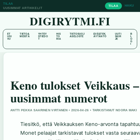
TILAA
HAKU
TILAA
UUSIMMAT ARTIKKELIT
DIGIRYTMI.FI
ET
TIETOA
YHTEY
HIS
TIETOSUOJ
EVÄSTEK
UUTI
B
USI
MEISTÄ
STIEDO
TO
ASELOSTE
ÄYTÄNTÖ
SKIR
L
VU
T
RIA
JE
O
G
I
Keno tulokset Veikkaus –
uusimmat numerot
ANTTI PEKKA SAARINEN VIRTANEN • 2026-04-26 • TARKISTANUT NOORA MAKI
Tiesitkö, että Veikkauksen Keno-arvonta tapahtu
Monet pelaajat tarkistavat tulokset vasta seura