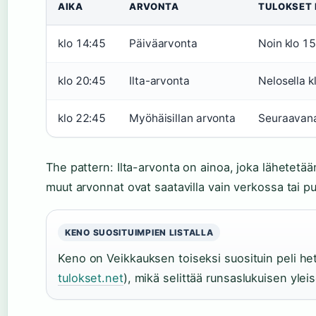
AIKA
ARVONTA
TULOKSET
klo 14:45
Päiväarvonta
Noin klo 1
klo 20:45
Ilta-arvonta
Nelosella k
klo 22:45
Myöhäisillan arvonta
Seuraavana
The pattern: Ilta-arvonta on ainoa, joka lähetetää
muut arvonnat ovat saatavilla vain verkossa tai p
KENO SUOSITUIMPIEN LISTALLA
Keno on Veikkauksen toiseksi suosituin peli het
tulokset.net
), mikä selittää runsaslukuisen yleis