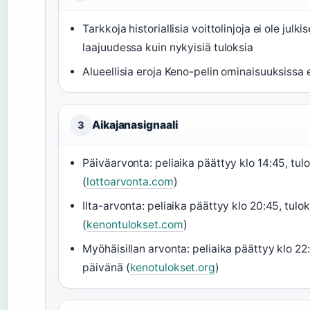
Tarkkoja historiallisia voittolinjoja ei ole julk
laajuudessa kuin nykyisiä tuloksia
Alueellisia eroja Keno-pelin ominaisuuksissa
Aikajanasignaali
3
Päiväarvonta: peliaika päättyy klo 14:45, tul
(
lottoarvonta.com
)
Ilta-arvonta: peliaika päättyy klo 20:45, tulo
(
kenontulokset.com
)
Myöhäisillan arvonta: peliaika päättyy klo 2
päivänä (
kenotulokset.org
)